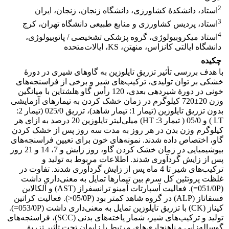
2
استاد، دانشکدۀ کشاورزی، دانشگاه زنجان، زنجان، ایران
3
استاد، پردیس کشاورزی و منابع طبیعی دانشگاه تهران، کرج
4
استاد میکروبیولوژی، گروه پزشکی تشخیصی / پاتوبیولوژی،
دانشگاه ایالتی کانزاس، منهتن، KS، ایالات‌متحده
چکیده
با هدف بررسی تأثیر تزریق تایلوزین به گاوهای شیری در دورۀ
خشکی بر توان تولیدی، ترکیب‌های شیر و برخی از فراسنجه‌های
خونی در دورۀ شیردهی بعدی، 120 رأس گاو هلشتاین با میانگین
وزن 20±720 کیلوگرم در زمان خشک کردن به تیمارهای آزمایشی
بدون تزریق تایلوزین (تیمار 1: تیمار شاهد)، تزریق 025/0 (تیمار 2:
LT ) و 05/0 ( تیمار 3: HT) میلی‌لیتر تایلوزین 20 درصد به ازای هر
کیلوگرم وزن بدن در هر روز به مدت سه روز پس از خشک کردن
گاو، اختصاص داده شدند. نمونه‌های خون برای تعیین فراسنجه‌های
بیوشیمیایی در زمان خشک کردن گاو، روز زایش و 7، 14 و 21 روز
پس از زایش گردآوری شدند. اطلاعات مربوط به تولید و
ترکیب‌های شیر تا 4 ماه پس از زایش گردآوری شدند. تفاوت در
غلظت پروتئین کل سرم بین تیمارها تمایل به معنی‌داری داشت
(051/0P=). فعالیت آسپارتات آمینو ترانسفراز (AST) و آلکالاین
فسفاتاز (ALP) در گروه شاهد کمتر بود (05/0P<). فعالیت کراتین
کیناز (CK) با تزریق تایلوزین تمایل به معنی‌داری داشت (053/0P=).
تولید و ترکیب‌های شیر، شمار یاخته‌های بدنی (SCC)، فراسنجه‌های
گوساله‌زایی و ناهنجاری‌های مرتبط با زایمان تحت تأثیر تزریق