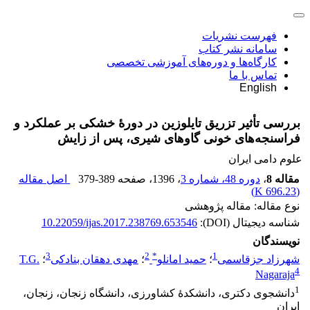
فهرست نشریات
سامانه نشر کتاب
کارگاه‌ها و دوره‌های آموزشی تخصصی
تماس با ما
English
بررسی تأثیر تزریق تایلوزین در دورۀ خشکی بر عملکرد و
فراسنجه‌های خونی گاوهای شیری، پس از زایش
علوم دامی ایران
مقاله 8
،
دوره 48، شماره 3
، 1396
، صفحه
379-389
اصل مقاله
)
696.23 K
(
نوع مقاله: مقاله پژوهشی
شناسه دیجیتال (DOI):
10.22059/ijas.2017.238769.653546
نویسندگان
3
2
*
1
شهرزاد جزقاسمی
؛
حمید امانلو
؛
مهدی دهقان بنادکی
؛
T.G.
4
Nagaraja
1
دانشجوی دکتری، دانشکدۀ کشاورزی، دانشگاه زنجان، زنجان،
ایران