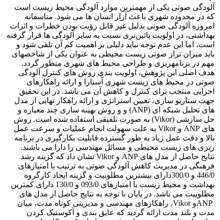
آلودگی صوتی یکی از مهمترین موارد آلودگی محیط زیست است
که در محدوده شهری باعث آزار انسان ها می شود. متاسفانه
امروزه آلودگی صوتی بدلیل غیر قابل رؤیت بودن خطرات و اثرات
بهداشتی، در اولویت پائین‌تری نسبت به سایر آلودگی ها قرار گرفته
است، اما این عدم توجه نباید دلیلی بر اهمیت کم آن تلقی شود و
باید میزان تراز صوتی زیست محیطی به عنوان یکی از شاخصهای
مهم در برنامه‎ریزی و طراحی محیط های شهری منظور گردد.
هدف اصلی این پژوهش، اولویت بندى روش هاى کنترل آلودگی
صوتی در محیط های زیست شهری آستارا و ارائه راهکارهای
اجرایی منتخب برای کنترل و کاهش آن می باشد. در این تحقیق
جهت سناریو سازی، تعیین استراتژی و ارائه راهکار نهایی از مدل
های تحلیل شبکه ای (ANP) و و روش بهینه سازی چند معیاره و
حل سازشی (Vikor) به صورت تلفیقی استفاده شده است. روش
های ANP و Vikor به علت سهولت انجام عملیات و سرعت عمل
بالا و دقت عمل زیاد به طور گسترده قابلیت بکارگیری در برنامه
ریزی های زیست محیطی و مسائل مهندسی را دارا می باشند.
نتایج حاصل از مدل های ANP و Vikor نشان داد که گزینه رشد
فرهنگی در مدیریت کاهش آلودگی صوتی به ترتیب با امتیازهای
446/0 و 300/0دارای بیشترین مطلوبیت و گزینه ایجاد کارگروه
بهداشت و محیط زیست با امتیازهای 093/0 و 130/0 دارای کمترین
مطلوبیت می باشد. در پایان با توجه به نتایج حاصل از مدل های
ANPو Vikor، راهکارهای مهندسی و مدیریتی کوتاه مدت، میان
مدت و بلند مدت ارائه گردید که عایق بندی و آکوستیک کردن