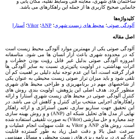
ساختمان های شهری، معاینه فنی وسایط نقلیه، مکان یابی و
جانمایی صحیح کاربری ها از جمله این راهکارهای می باشد.
کلیدواژه‌ها
آلودگی صوتی
؛
محیط های زیست شهری
؛
ANP
؛
Vikor
؛
آستارا
اصل مقاله
آلودگی صوتی یکی از مهمترین موارد آلودگی محیط زیست است
که در محدوده شهری باعث آزار انسان ها می شود. متاسفانه
امروزه آلودگی صوتی بدلیل غیر قابل رؤیت بودن خطرات و
اثرات بهداشتی، در اولویت پائین‌تری نسبت به سایر آلودگی ها
قرار گرفته است، اما این عدم توجه نباید دلیلی بر اهمیت کم آن
تلقی شود و باید میزان تراز صوتی زیست محیطی به عنوان یکی
از شاخصهای مهم در برنامه‎ریزی و طراحی محیط های شهری
منظور گردد. هدف اصلی این پژوهش، اولویت بندى روش هاى
کنترل آلودگی صوتی در محیط های زیست شهری آستارا و ارائه
راهکارهای اجرایی منتخب برای کنترل و کاهش آن می باشد. در
این تحقیق جهت سناریو سازی، تعیین استراتژی و ارائه راهکار
نهایی از مدل های تحلیل شبکه ای (ANP) و و روش بهینه سازی
چند معیاره و حل سازشی (Vikor) به صورت تلفیقی استفاده شده
است. روش های ANP و Vikor به علت سهولت انجام عملیات و
سرعت عمل بالا و دقت عمل زیاد به طور گسترده قابلیت
بکارگیری در برنامه ریزی های زیست محیطی و مسائل مهندسی