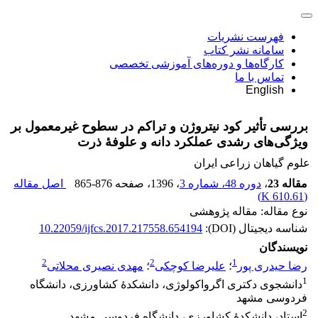
فهرست نشریات
سامانه نشر کتاب
کارگاه‌ها و دوره‌های آموزشی تخصصی
تماس با ما
English
بررسی تأثیر کود نیتروژن و تراکم در سطوح غیرمعمول بر
ویژگی‌‌های رشدی عملکرد دانه و علوفۀ ذرت
علوم گیاهان زراعی ایران
مقاله 23
،
دوره 48، شماره 3
، 1396
، صفحه
865-876
اصل مقاله
)
610.61 K
(
نوع مقاله: مقاله پژوهشی
شناسه دیجیتال (DOI):
10.22059/ijfcs.2017.217558.654194
نویسندگان
2
2
1
رضا حیدری پور
؛
علیرضا کوچکی
؛
مهدی نصیری محلاتی
1
دانشجوی دکتری اگرواکولوژی، دانشکدۀ کشاورزی، دانشگاه
فردوسی مشهد
2
استاد، دانشکدۀ کشاورزی، دانشگاه فردوسی مشهد