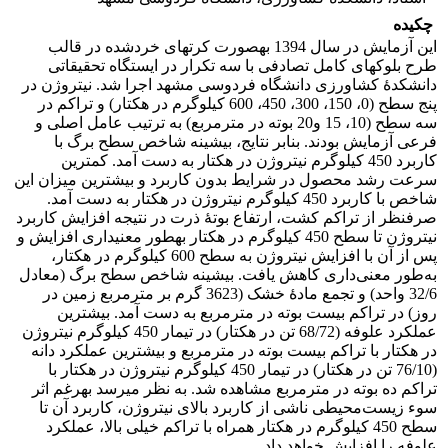
چکیده
این آزمایش در سال 1394 به­صورت کرت­های خردشده در قالب
طرح بلوک­های کامل تصادفی با سه تکرار در ایستگاه تحقیقاتی
دانشکدۀ کشاورزی دانشگاه فردوسی مشهد اجرا شد. نیتروژن در
پنج سطح (0، 150، 300، 450، 600 کیلوگرم در هکتار) و تراکم در
سه سطح (10، 15 و20 بوته در مترمربع) به ترتیب عامل اصلی و
فرعی آزمایش بودند. بنابر نتایج، بیشینه شاخص سطح برگ با
کاربرد 450 کیلوگرم نیتروژن در هکتار به دست آمد. کمترین
سرعت رشد محصول در شرایط بدون کاربرد و بیشترین میزان این
شاخص با کاربرد 450 کیلوگرم نیتروژن در هکتار به دست آمد.
صرف­نظر از تراکم کشت، ارتفاع بوتۀ ذرت در نتیجه افزایش کاربرد
نیتروژن تا سطح 450 کیلوگرم در هکتار به­طور معنی­داری افزایش و
پس از آن با افزایش نیتروژن به سطح 600 کیلوگرم در هکتار،
به‌طور معنی‌داری کاهش یافت. بیشینه شاخص سطح برگ (معادل
32/6 واحد) و تجمع مادۀ خشک (3623 گرم بر مترمربع زمین در
روز) در تراکم بیست بوته در مترمربع به دست آمد. بیشترین
عملکرد علوفه (68/72 تن در هکتار) در تیمار 450 کیلوگرم نیتروژن
در هکتار با تراکم بیست بوته در مترمربع و بیشترین عملکرد دانه
(76/10 تن در هکتار) در تیمار 450 کیلوگرم نیتروژن در هکتار با
تراکم ده بوته در مترمربع مشاهده شد. به نظر می­رسد به­رغم اثر
سوء زیست‌محیطی ناشی از کاربرد بالای نیتروژن، کاربرد آن تا
سطح 450 کیلوگرم در هکتار همراه با تراکم خیلی بالا، عملکرد
علوفه را افزایش خواهد داد.