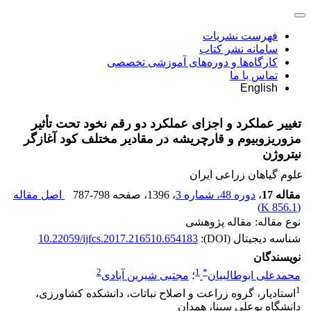
فهرست نشریات
سامانه نشر کتاب
کارگاه‌ها و دوره‌های آموزشی تخصصی
تماس با ما
English
تغییر عملکرد و اجزای عملکرد دو رقم نخود تحت تأثیر
مزوریزوبیوم و قارچریشه در مقادیر مختلف کود آغازگر
نیتروژن
علوم گیاهان زراعی ایران
مقاله 17
،
دوره 48، شماره 3
، 1396
، صفحه
787-798
اصل مقاله
)
856.1 K
(
نوع مقاله: مقاله پژوهشی
شناسه دیجیتال (DOI):
10.22059/ijfcs.2017.216510.654183
نویسندگان
2
1
*
محمدعلی ابوطالبیان
؛
مجتبی شیرین آبادی
1
استادیار، گروه زراعت و اصلاح نباتات، دانشکده کشاورزی،
دانشگاه بوعلی سینا، همدان