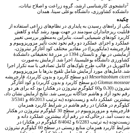
2
دانشجوی کارشناسی ارشد، گروه زراعت و اصلاح نباتات،
دانشکده کشاورزی، دانشگاه بوعلی سینا، همدان
چکیده
یکی از راه‌های رسیدن به پایداری در نظام‌های زراعی استفاده از
قابلیت ریز‌‌جانداران سودمند در جهت بهبود رشد گیاه و کاهش
کاربرد کود‌های شیمیایی است. بنابراین به‌منظور بررسی تغییر
عملکرد و اجزای عملکرد دو رقم نخود تحت تأثیر مزوریزوبیوم و
قارچریشه (مایکوریزا) در مقادیر مختلف کود آغازگر نیتروژن،
آزمایشی در بهار و تابستان 1394 در مزرعۀ تحقیقاتی دانشکدۀ
کشاورزی دانشگاه بوعلی­سینا، اجرا شد. آزمایش به‌صورت
فاکتوریل در قالب طرح بلوک‌های کامل تصادفی با سه تکرار اجرا
شد.عامل‌های مورد آزمایش شامل تلقیح بذرها با مزوریزوبیوم
ciceri
Mesorhizobium
(دو سطح کاربرد و بدون کاربرد)، قارچریشه
Glomus mosseae
(دو سطح کاربرد و بدون کاربرد) و کود آغازگر
نیتروژن (0،30 و60 کیلوگرم نیتروژن در هکتار) بود که برای هر دو
رقم نخود آزاد و هاشم جداگانه بررسی شد. نتایج آزمایش نشان داد،
بیشترین عملکرد دانه و زیست‌توده (به ترتیب 46/2013 و 3/5341
کیلوگرم در هکتار) در رقم هاشم در شرایط کاربرد همزمان
قارچریشه و مزوریزوبیوم در سطح 30 کیلوگرم نیتروژن در هکتار
به دست آمد. درحالی‌که در رقم آزاد بیشترین عملکرد دانه و
زیست‌توده (به ترتیب 6/2283 و 8/4042 کیلوگرم در هکتار) در
شرایط کاربرد همزمان منابع زیستی در سطح 60 کیلوگرم نیتروژن