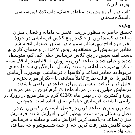
تهران، ایران
2
استادیار گروه مدیریت مناطق خشک، دانشکدۀ کویرشناسی،
دانشگاه سمنان
چکیده
تحقیق حاضر به منظور بررسی تغییرات ماهانه و فصلی میزان
تصاعد دی­اکسید‌کربن از خاک در پنج کلاس فرسایشی در حوزۀ
آبخیز قره آقاج شهرستان سمیرم در استان اصفهان انجام شد.
مقادیر فرسایش آبی منطقه به روش E.P.M در واحدهای کاری به­
دست آمد، سپس در پنج کلاس فرسایش خیلی کم، کم، متوسط،
شدید و خیلی شدید تصاعد کربن به روش تله قلیایی در اتاقک بسته
ساکن به­صورت ماهانه، به مدت یک­سال اندازه­گیری شد. داده‌های
مربوط به مقادیر تصاعد و کلاس­های فرسایشی، به­صورت آزمایش
فاکتوریل در قالب طرح کاملاً تصادفی با 4 تکرار مورد تجزیه و
تحلیل قرار گرفت. بیشترین میزان تصاعد در اراضی با شدت
فرسایش خیلی زیاد، در مرداد ماه (7/3 گرم کربن در متر مربع در
روز) و کمترین آن در بهمن ماه (022/0 گرم بر متر مربع در روز)، در
اراضی با شدت فرسایش خیلی
کم اتفاق افتاده است. همچنین
بیشترین میزان تصاعد کربن در فصل تابستان و کمترین آن در
فصل زمستان بوده است. به­طور کلی با افزایش شدت فرسایش
میزان تصاعد دی‌اکسید‌کربن افزایش یافت و مقابله با فرسایش
جهت کاهش هدر رفت کربن چه از جنبۀ شست­و­شو و چه تصاعد،
پیشنهاد می­شود.