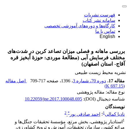
فهرست نشریات
سامانه نشر کتاب
کارگاه‌ها و دوره‌های آموزشی تخصصی
تماس با ما
English
بررسی ماهانه و فصلی میزان تصاعد کربن در شدت‌های
مختلف فرسایش آبی (مطالعۀ موردی: حوزۀ آبخیز قره
آقاج- استان اصفهان)
نشریه محیط زیست طبیعی
مقاله 17
،
دوره 70، شماره 3
، 1396
، صفحه
709-717
اصل مقاله
)
697.15 K
(
نوع مقاله: مقاله پژوهشی
شناسه دیجیتال (DOI):
10.22059/jne.2017.100048.695
نویسندگان
2
*
1
نادیا کمالی
؛
احمد صادقی پور
1
استادیار پژوهشی، بخش مرتع، مؤسسۀ تحقیقات جنگل‌ها و
مراتع کشور، سازمان تحقیقات، آموزش و ترویج کشاورزی،