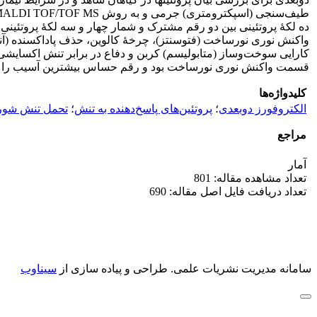
ده لکۀ پروتئینی بین دو رقم مشترک و شمار چهار و سه لکۀ پروتئین
کارایی سوخت‌وساز (متابولیسم) کربن و دفاع در برابر تنش اکسایشی
قسمت واکنش نوری نورساخت بود و رقم حساس بیشترین آسیب را د
کلیدواژه‌ها
الکتروفورز دوبعدی
؛
پروتئین‌های پاسخ‌دهنده به تنش
؛
تحمل تنش شو
مراجع
آمار
تعداد مشاهده مقاله: 801
تعداد دریافت فایل اصل مقاله: 690
سامانه مدیریت نشریات علمی.
طراحی و پیاده سازی از
سیناوب