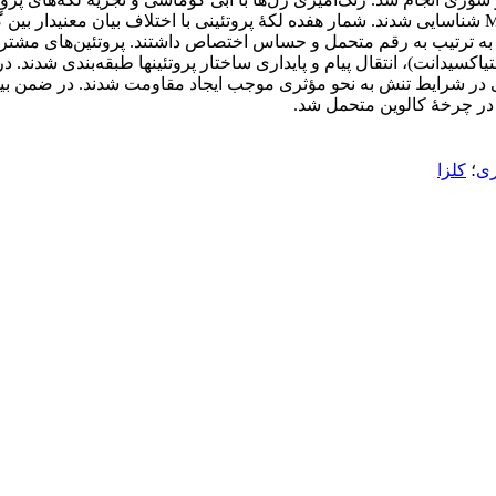
طیف‌سنجی (اسپکترومتری) جرمی و به روش MALDI TOF/TOF MS شناسایی شدند. شمار هفده لکۀ پروتئینی 
ی به ترتیب به رقم متحمل و حساس اختصاص داشتند. پروتئین‌های مشت
 در شرایط تنش به نحو مؤثری موجب ایجاد مقاومت شدند. در ضمن بیشتر
ر چرخۀ کالوین متحمل شد.
ری
؛
کلزا