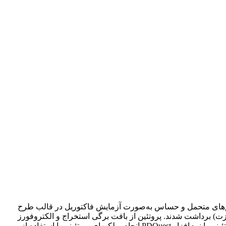
 به ترتیب به‌عنوان رقم‌های متحمل و حساس به‌صورت آزمایش فاکتوریل در قالب طرح
ت) برداشت شدند. پروتئین از بافت برگی استخراج و الکتروفورز
دوبعدی برای بررسی بیان پروتئین­ها در گیاهان شاهد و در شرایط تیمار شوری انجام شد. رنگ‌آمیزی ژل‌ها با آبی کوماسی و تجزیۀ لکه‌های پروتئینی با نرم‌افزار PDQuest انجام و لکه­های پروتئینی با استفاده از