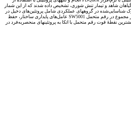
با اختلاف بیان معنی­دار بین گیاهان شاهد و تیمار تنش شوری، تشخیص داده شدند که از این شمار
رک شناسایی‌شده در گروه­های عملکردی شامل پروتئین‌های دخیل در
واکنش نوری نورساخت (فتوسنتز)، چرخۀ کالوین، حذف پاداکسنده (آنتی­اکسیدانت)، انتقال پیام و پایداری ساختار پروتئین­ها طبقه‌بندی شدند. در مجموع در رقم متحمل SW5001 عامل‌های پایداری ساختار، حفظ
ین نقطۀ قوت رقم متحمل با اتکا به پروتئین­های منحصربه‌فرد در