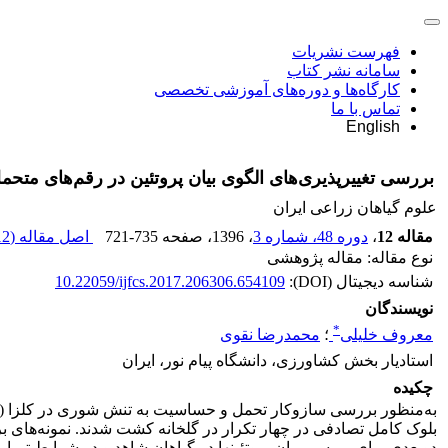
فهرست نشریات
سامانه نشر کتاب
کارگاه‌ها و دوره‌های آموزشی تخصصی
تماس با ما
English
بررسی تغییرپذیری‌های الگوی بیان پروتئین در رقم‌های م
علوم گیاهان زراعی ایران
مقاله 12
،
دوره 48، شماره 3
، 1396
، صفحه
721-735
اصل مقاله (
 K
نوع مقاله: مقاله پژوهشی
شناسه دیجیتال (DOI):
10.22059/ijfcs.2017.206306.654109
نویسندگان
*
معروف خلیلی
؛
محمدرضا نقوی
استادیار بخش کشاورزی، دانشگاه پیام نور، ایران
چکیده
به‌منظور بررسی سازوکار تحمل و حساسیت به تنش شوری در کلزا (
بلوک کامل تصادفی در چهار تکرار در گلخانه کشت شدند. نمونه‌های ب