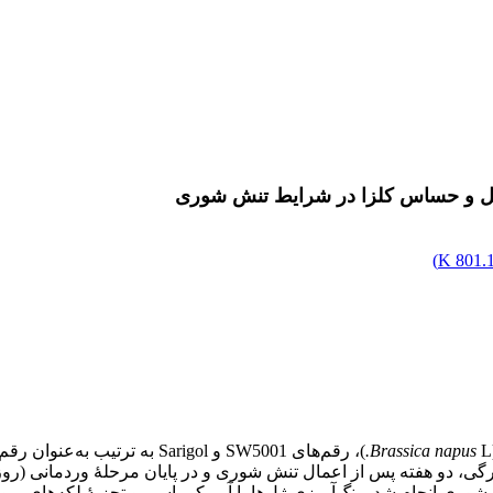
تحمل و حساس کلزا در شرایط تنش شوری
)
801.12
L
Brassica napus
.
)، رقم‌های SW5001 و Sarigol
رگی، دو هفته پس از اعمال تنش شوری و در پایان مرحلۀ وردمانی (روز