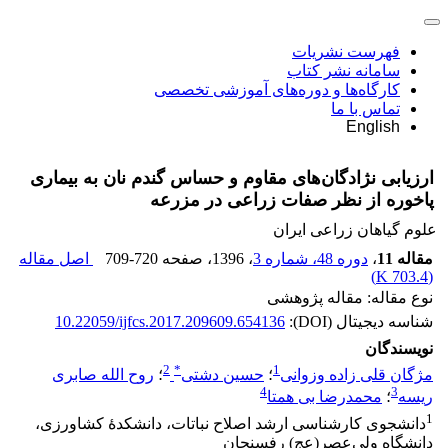
فهرست نشریات
سامانه نشر کتاب
کارگاه‌ها و دوره‌های آموزشی تخصصی
تماس با ما
English
ارزیابی نژادگان‌های مقاوم و حساس گندم نان به بیماری
پاخوره از نظر صفات زراعی در مزرعه
علوم گیاهان زراعی ایران
مقاله 11
،
دوره 48، شماره 3
، 1396
، صفحه
709-720
اصل مقاله
)
703.4 K
(
نوع مقاله: مقاله پژوهشی
شناسه دیجیتال (DOI):
10.22059/ijfcs.2017.209609.654136
نویسندگان
2
*
1
مژگان قلی زاده وزوانی
؛
حسین دشتی
؛
روح الله صابری
4
3
ریسه
؛
محمدرضا بی همتا
1
دانشجوی کارشناسی ارشد اصلاح نباتات، دانشکدۀ کشاورزی،
دانشگاه ولی‌عصر(عج) رفسنجان