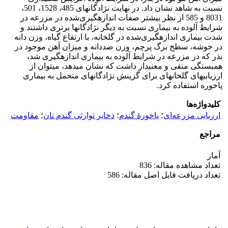
نسبت به شاهد نشان داد. در نهایت نژادگان­های 485، 1528، 501،
8031 و 585 از نظر بیشتر صفات اندازه­گیری‌شده در مزرعه در
شرایط آلوده به بیماری نسبت به دیگر نژادگان­ها برتری داشتند و
شدت بیماری اندازه‎گیری‌شده در گلخانه، با ارتفاع گیاه، وزن دانه
در خوشه، سطح برگ پرچم، وزن صددانه و میزان آهن موجود در
بذر که در مزرعه در شرایط آلوده به بیماری اندازه­گیری شد،
همبستگی منفی و معنی­دار داشت که نشان می‎دهد، می­توان از
ارزیابی­های گلخانه‎ای برای گزینش نژادگان­های متحمل به بیماری
پاخوره استفاده کرد.
کلیدواژه‌ها
ارزیابی مزرعه‌ای
؛
پاخورۀ گندم
؛
ذخایر توارثی گندم نان
؛
مقاومت
مراجع
آمار
تعداد مشاهده مقاله: 836
تعداد دریافت فایل اصل مقاله: 586