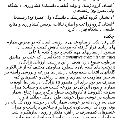
2
استاد، گروه ژنتیک و تولید گیاهی، دانشکدۀ کشاورزی، دانشگاه
ولی‌عصر(عج) رفسنجان
3
دانشیار، گروه گیاه‌پزشکی، دانشگاه ولی‌عصر(عج) رفسنجان
4
استاد، گروه زراعت و اصلاح نباتات، پردیس کشاورزی و منابع
طبیعی دانشگاه تهران، کرج
چکیده
گندم نان یکی از منابع غذایی با ارزشی است که در معرض بیماری­
های زیادی قرار گرفته که موجب کاهش کمیت و کیفیت آن
می‎شود. از بیماری­های مهم گندم، پاخورۀ گندم با عامل
tritici
var.
Gaeumannomycs graminis
است، که اغلب در مناطق
مرطوب شیوع دارد. هدف از این بررسی، ارزیابی نژادگان
(ژنوتیپ)­های گندم نان با سطوح مقاومتی مختلف که از غربالگری
گلخانه­ای انتخاب شده بودند، در شرایط مزرعه و بررسی رابطۀ بین
شاخص مقاومت به بیماری و صفات زراعی و عنصرهای کم­
مصرف بذر بود. برای این منظور ۱۵ نژادگان در شرایط آلوده به
بیماری و بدون آلودگی در مزرعه کشت شدند و صفات: میزان
سبزینه (کلروفیل)، کاروتنوئید، سطح برگ پرچم، ارتفاع، شمار
سنبلچه در خوشه، طول خوشه، طول دمگل (پدانکل)، وزن
صددانه، وزن دانه در خوشه، شمار دانه در خوشه، وزن کل دانه در
بوته، وزن کل زیست‌توده (بیوماس)، شاخص برداشت و میزان
عنصرهای کم­مصرف بذر (آهن، منگنز و روی) اندازه­گیری شد.
میزان آهن موجود در بذر، در شرایط آلوده افزایش معنی­داری