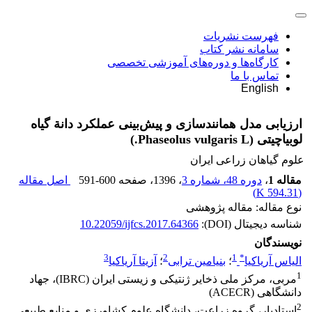
فهرست نشریات
سامانه نشر کتاب
کارگاه‌ها و دوره‌های آموزشی تخصصی
تماس با ما
English
ارزیابی مدل همانند‌سازی و پیش‌بینی عملکرد دانة گیاه
لوبیاچیتی (Phaseolus vulgaris L.)
علوم گیاهان زراعی ایران
مقاله 1
،
دوره 48، شماره 3
، 1396
، صفحه
591-600
اصل مقاله
)
594.31 K
(
نوع مقاله: مقاله پژوهشی
شناسه دیجیتال (DOI):
10.22059/ijfcs.2017.64366
نویسندگان
3
2
1
*
الیاس آریاکیا
؛
بنیامین ترابی
؛
آزیتا آریاکیا
1
مربی، مرکز ملی ذخایر ژنتیکی و زیستی ایران (IBRC)، جهاد
دانشگاهی (ACECR)
2
استادیار، گروه زراعت، دانشگاه علوم کشاورزی و منابع طبیعی