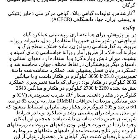
گرگان
3
کارشناس، تولیدات گیاهی، بانک گیاهی مرکز ملی ذخایر ژنتیکی
و زیستی ایران، جهاد دانشگاهی (ACECR)
چکیده
در این پژوهش، برای همانند­سازی و پیش­بینی عملکرد گیاه
لوبیاچیتی در شهرستان خمین با استفاده از مدل، تغییرات روزانه
مربوط به گذارشناسی (فنولوژی)، مادة خشک، سطح برگ و
موازنة آب خاک، از طریق آمار روزانة هواشناسی (دمای کمینه و
بیشینه، میزان تابش و بارندگی) و با استفاده از داده­های استانی و
داده­های دیگر پژوهشگران در نقاط مختلف جهان، محاسبه شد و
عملکرد در پایان فصل پیش­بینی شد. عملکرد مشاهده‌شده دامنة
تغییرپذیری 2518 تا 3066 کیلوگرم در هکتار داشت و با میانگین
2832 کیلوگرم در هکتار بود؛ درحالی‌که دامنة تغییرپذیری عملکرد
پیش‌بینی‌شده 2260 تا 2780 کیلوگرم در هکتار و میانگین 2643
2
کیلوگرم در هکتار داشت. مقدار R
، ضریب تغییرپذیری (CV) و
جذر میانگین مربعات انحرافات (RMSD) مدل به ترتیب 83 درصد،
6/1 درصد و 205 کیلوگرم در هکتار بود. بنابراین استنباط می­شود که
این مدل می­تواند برای پیش­بینی رشد و عملکرد لوبیا در شرایط
شهرستان خمین دقت مناسبی داشته باشد. همچنین این امکان
وجود دارد تا در صورت فراهم بودن داده­های مربوط به زیرمدل­های
نام‌برده و نیز نتایج به‌دست‌آمده از داده­های منطقه­ای مربوط به
تراکم و تاریخ­های کشت دیگر گیاهان بذر محصول، بتوان از این