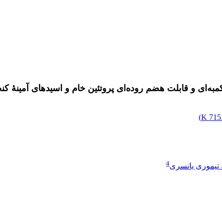
به‌ای و قابلت هضم روده‌ای پروتئین خام و اسیدهای آمینۀ کنج
)
715.
4
 تیموری یانسری