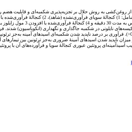
از روغن‌کشی به روش حلال بر تجزیه‌پذیری شکمبه‌ای و قابلیت هضم رو
 زمان‌های 0، 2، 4، 8، 16، 24 و 48 ساعت درون کیسه‌های نایلونی در شکمبه جاگذاری و نگهداری 
<). فرآوری بر درصد ناپدید شدن شکمبه‌ای اسیدهای آمینه به‌جز ترئونین تأ
 میزان ناپدید شدن اسیدهای آمینۀ ضروری به‌جز ترئونین بین تیمارهای آز
رکیب اسیدآمینه‌ای پروتئین عبوری کنجالۀ سویا و فرآورده‌های آن با پرو