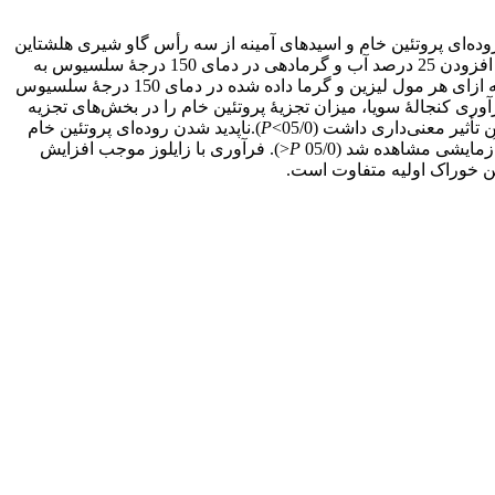
ده‌ای پروتئین خام و اسیدهای آمینه از سه رأس گاو شیری هلشتاین
غیرشیرده دارای کانولای شکمبه‌ای استفاده شد. تیمارهای آزمایشی شامل: 1) کنجالۀ سویای فرآوری‌نشده (شاهد)، 2) کنجالۀ فرآوری‌شده با افزودن 25 درصد آب و گرمادهی در دمای 150 درجۀ سلسیوس به
مدت 30 دقیقه، 3) کنجالۀ گرما داده شده در دمای 150 درجۀ سلسیوس به مدت 30 دقیقه و 4) کنجالۀ فرآوری‌شده با افزودن 3 مول زایلوز به ازای هر مول لیزین و گرما داده شده در دمای 150 درجۀ سلسیوس
(انکوباسیون) شدند. فرآوری کنجالۀ سویا، میزان تجزیۀ پروتئین خام را در بخش‌های تجزیه
ثیر معنی‌داری داشت (05/0>
P
).ناپدید شدن روده‌ای پروتئین خام
مایشی مشاهده شد (05/0
P
<). فرآوری با زایلوز موجب افزایش
تئین خوراک اولیه متفاوت است.