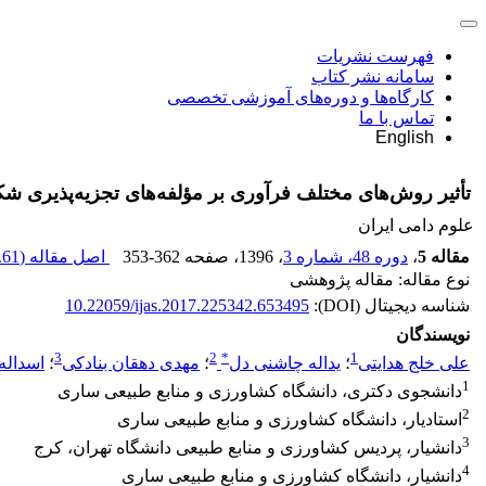
فهرست نشریات
سامانه نشر کتاب
کارگاه‌ها و دوره‌های آموزشی تخصصی
تماس با ما
English
تأثیر روش‌های مختلف فرآوری بر مؤلفه‌های تجزیه‌پذیری شکم
علوم دامی ایران
مقاله 5
،
دوره 48، شماره 3
، 1396
، صفحه
353-362
اصل مقاله (
61 K
نوع مقاله: مقاله پژوهشی
شناسه دیجیتال (DOI):
10.22059/ijas.2017.225342.653495
نویسندگان
3
2
*
1
علی خلج هدایتی
؛
یداله چاشنی دل
؛
مهدی دهقان بنادکی
؛
اسداله
1
دانشجوی دکتری، دانشگاه کشاورزی و منابع طبیعی ساری
2
استادیار، دانشگاه کشاورزی و منابع طبیعی ساری
3
دانشیار، پردیس کشاورزی و منابع طبیعی دانشگاه تهران، کرج
4
دانشیار، دانشگاه کشاورزی و منابع طبیعی ساری