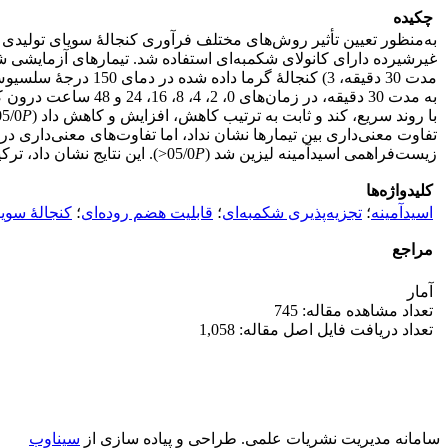
چکیده
به‌منظور تعیین تأثیر روش‌های مختلف فرآوری کنجالۀ سویای تولیدی 
به مدت 30 دقیقه، در
با روند سریع، کند و ثابت به ترتیب کاهش، افزایش و کاهش داد (05/0
P
تفاوت معنی‌داری بین تیمارها نشان نداد، اما تفاوت‌های معنی‌داری در
زیست‌فراهمی اسیدآمینه لیزین شد (05/0
P
<). این نتایج نشان داد، ت
کلیدواژه‌ها
اسیدآمینه
؛
تجزیه‌پذیری شکمبه‌ای
؛
قابلیت هضم روده‌ای
؛
کنجالۀ سویا
مراجع
آمار
تعداد مشاهده مقاله: 745
تعداد دریافت فایل اصل مقاله: 1,058
سامانه مدیریت نشریات علمی.
طراحی و پیاده سازی از
سیناوب