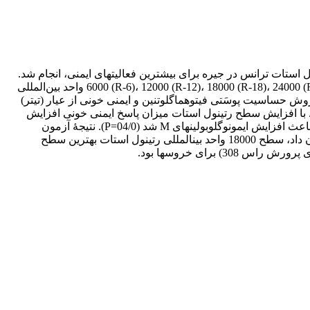
ستات ترانس در جیره برای بیشترین فعالیت­های ایمنی، انجام شد.
بدین منظور از 60 قطعه خروس مادر گوشتی راس 308 استفاده شد. طرح آزمایشی در قالب طرح کامل تصادفی با پنج تیمار (0 (R-0)، 6000 (R-6)، 12000 (R-12)، 18000 (R-18)، 24000 (R-24) واحد بین‌المللی
یستم ایمنی یاخته‌ای از روش حساسیت پوسَتی فیتوهماگلوتنین و ایمنی خونی از عیار (تیتر)
ن (آنتی­بادی) علیه گلبول قرمز گوسفند (SRBC) استفاده شد. عیار پادتن علیه SRBC تحت تأثیر سطح رتینول استات قرار گرفت (05/0>P). با افزایش سطح رتینول استات میزان پاسخ ایمنی خونی افزایش
یافت. بهترین پاسخ ایمنی خونی در گروه R-24 و کمترین پاسخ ایمنی خونی در گروه R-0 مشاهده شد (03/0=P). افزودن سطح رتینول استات باعث افزایش ایمونوگلوبولین­های M شد (04/0=P). نتیجۀ آزمون
حساسیت پوستی گویای افزایش معنی­داری تأثیر رتینول استات تا سطح 18000 واحد بین‌المللی بود (05/0>P). به‌طورکلی، نتایج این تحقیق نشان داد، سطح 18000 واحد بین­المللی رتینول استات بهترین سطح