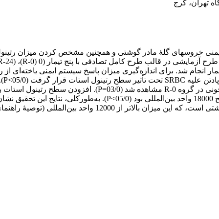
ه تهران، کرج
یمنی خروس­های گلۀ مادر گوشتی و همچنین مشخص کردن میزان رتینول ا
ه‌شده در هر کیلوگرم خوراک) و 12 تکرار در هر تیمار انجام شد. برای اندازه‌گیری میزان پاسخ س
پادت
المللی (توصیۀ راهنمای پرورش راس 308) برای خروس­ها بود.