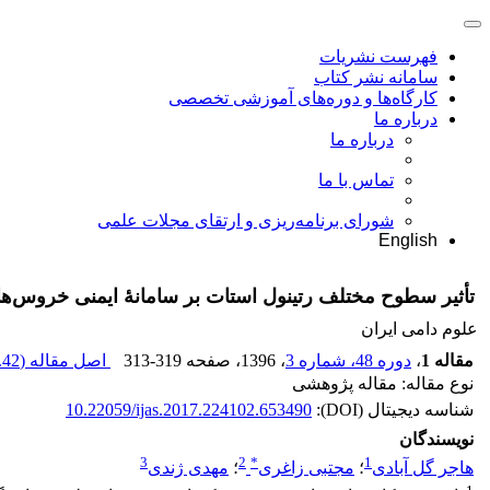
فهرست نشریات
سامانه نشر کتاب
کارگاه‌ها و دوره‌های آموزشی تخصصی
درباره ما
درباره ما
تماس با ما
شورای برنامه‌ریزی و ارتقای مجلات علمی
English
تأثیر سطوح مختلف رتینول استات بر سامانۀ ایمنی خروس‌ه
علوم دامی ایران
مقاله 1
،
دوره 48، شماره 3
، 1396
، صفحه
313-319
اصل مقاله (
42 K
نوع مقاله: مقاله پژوهشی
شناسه دیجیتال (DOI):
10.22059/ijas.2017.224102.653490
نویسندگان
3
2
*
1
هاجر گل آبادی
؛
مجتبی زاغری
؛
مهدی ژندی