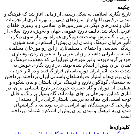
چکیده
تاریخ نگاری اسلامی به شکل رسمی از زمانی آغاز شد که فرهنگ و
تمدنی ترکیبی با الهام از آموزه‌های دینی و با بهره گیری از تجربیات
ملل و تمدن‌های دیگر، در سرزمین‌های اسلامی و با رهبری خلفای
عرب، ایجاد شد. تألیف تاریخ عمومی جهان و به‌ویژه تاریخ اسلام، از
سویی با گسترش نهضت شعوبیگری همراه بود و از سوی دیگر با
تأثیر فراوان فرهنگ و تمدن ایران پیش از اسلام در همه شؤون
زندگی سیاسی و اجتماعی مسلمانان. از این رو مورخان مسلمانی
که نسب ایرانی داشتند و زبان عربی را به عنوان زبان نوشتاری
خود برگزیده بودند و نیز مورخان غیرایرانی که مجذوب فرهنگ و
تمدن ایران پیش از اسلام شده بودند، در تاریخ نگاری خویش به
شدت تحت تأثیر ایران دوره باستان قرار گرفتند و در آثار خود به
بیان برتری‌ها و امتیازات پادشاهان باستانی ایران پرداختند. پرداختن
به جنبه‌های گوناگون تاریخ و فرهنگ ایران باستان و بیان شکوه و
عظمت آن دوران و گاه حسرت خوردن بر تاریخ باستانی ایران، در
آثاری که این مورخان بر جای نهاده اند، گاه بسیار پر رنگ و قابل
توجه است. این مقاله به بررسی باستان‌گرایی در آن دسته از
تواریخی که نویسندگان آنها ایرانی ـ عرب بوده‌اند، یا گرایشهای
شدیدی به فرهنگ و تمدن ایران پیش از اسلام داشته‌اند، پرداخته
است .
کلیدواژه‌ها
ایران‌گرایی
؛
تاریخ ایران‌باستان
؛
تاریخ‌نگاری اسلامی
؛
مورخان