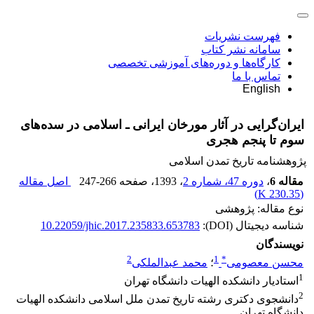
فهرست نشریات
سامانه نشر کتاب
کارگاه‌ها و دوره‌های آموزشی تخصصی
تماس با ما
English
ایران‌گرایی در آثار مورخان ایرانی ـ اسلامی در سده‌های
سوم تا پنجم هجری
پژوهشنامه تاریخ تمدن اسلامی
مقاله 6
،
دوره 47، شماره 2
، 1393
، صفحه
247-266
اصل مقاله
)
230.35 K
(
نوع مقاله: پژوهشی
شناسه دیجیتال (DOI):
10.22059/jhic.2017.235833.653783
نویسندگان
2
1
*
محسن معصومی
؛
محمد عبدالملکی
1
استادیار دانشکده الهیات دانشگاه تهران
2
دانشجوی دکتری رشته تاریخ تمدن ملل اسلامی دانشکده الهیات
دانشگاه تهران