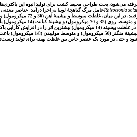
گرفته می‌شود، بحث طراحی محیط کشت برای تولید انبوه این باکتری‌
Rhizoctonia sola
عامل مرگ گیاهچۀ لوبیا به اجرا درآمد. عناصر معدنی
عیت باکتری در مقایسه با محیط پایه
شدند. در آزمون گلخانه‌ای، عناصر آهن در غلظت متوسط (36) و مس در غلظت بیشینه (14 می
ود و حتی در مورد یک عنصر خاص بین غلظت بهینه برای تولید زیست‌تود