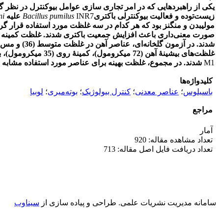
یکی از راهبردهایی که در امر تجاری سازی عوامل بیوکنترل در نظر 
زیست‌توده و فعالیت بیوکنترلی باکتری
INR7
Bacillus pumilus
علیه
ni
صورت معنی‌داری باعث افزایش جمعیت باکتری شدند. غلظت کمینه و متوسط روی (35 و 70 میکرومول) و بیشینۀ کبالت (14 میکرومول) باعث کاهش معنی‌دار جم
غلظت‌های بیشینۀ آهن (72 میکرومول)، کمینۀ روی (35 میکرومول)، بیشینۀ منگنز (50 میکرومول) و متوسط مولیبدن (1/8 میکرومول) باعث کاهش معنی‌دار کارایی بیوکنترلی باکتری در مقایسه با محیط پایه
M1
شدند. در مجموع، غلظت بهینه برای عناصر مورد استفاده مشابه نب
کلیدواژه‌ها
باسیلوس
؛
عناصر معدنی
؛
کنترل بیولوژیک
؛
بوته‌میری
؛
لوبیا
مراجع
آمار
تعداد مشاهده مقاله: 920
تعداد دریافت فایل اصل مقاله: 713
سامانه مدیریت نشریات علمی.
طراحی و پیاده سازی از
سیناوب