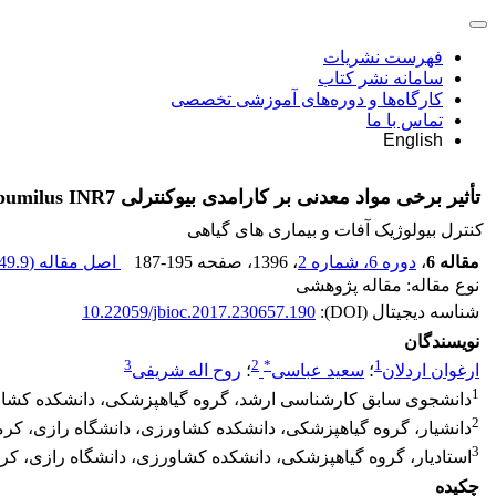
فهرست نشریات
سامانه نشر کتاب
کارگاه‌ها و دوره‌های آموزشی تخصصی
تماس با ما
English
تأثیر برخی مواد معدنی بر کارامدی بیوکنترلی Bacillus pumilus INR7 علیه Rhizoctonia solani عامل مرگ گیاهچۀ لوبیا
کنترل بیولوژیک آفات و بیماری های گیاهی
مقاله 6
،
دوره 6، شماره 2
، 1396
، صفحه
187-195
اصل مقاله (
49.9 K
نوع مقاله: مقاله پژوهشی
شناسه دیجیتال (DOI):
10.22059/jbioc.2017.230657.190
نویسندگان
3
2
*
1
ارغوان اردلان
؛
سعید عباسی
؛
روح اله شریفی
1
دانشجوی سابق کارشناسی ارشد، گروه گیاهپزشکی، دانشکده کشاور
2
دانشیار، گروه گیاهپزشکی، دانشکده کشاورزی، دانشگاه رازی، کرم
3
استادیار، گروه گیاهپزشکی، دانشکده کشاورزی، دانشگاه رازی، کر
چکیده