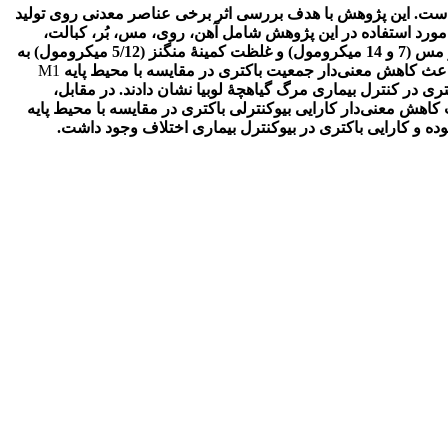
هاست. این پژوهش با هدف بررسی اثر برخی عناصر معدنی روی تولید
 مورد استفاده در این پژوهش شامل آهن، روی، مس، بُر، کبالت،
مولیبدن و منگنز بود که هر کدام در سه غلظت مورد استفاده قرار گرفتند. در این میان، غلظت متوسط و بیشینۀ آهن (36 و 72 میکرومول) و مس (7 و 14 میکرومول) و غلظت کمینۀ منگنز (5/12 میکرومول) به
M1
کرومول) بیشترین اثر را در افزایش کارایی باکتری در کنترل بیماری مرگ گیاهچۀ لوبیا نشان دادند. در مقابل،
ه و کارایی باکتری در بیوکنترل بیماری اختلاف وجود داشت.