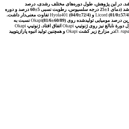
اشد. در این پژوهش، طول دوره‌های مختلف رشدی، درصد
د (دمای 1
±
25 درجه سلسیوس، رطوبت نسبی 5
±
60 درصد و دوره
57/4
±
01/0
(
Licord
) تفاوت معنی‌دار داشت.
72/4
±
04/0
(
Hyola401
ین درصد مومیایی تولید‌شده روی
60/89) نسبت به
±
(81/6
Okapi
دورة نابالغ نیز روی ژنوتیپ
Okapi
اتفاق افتاد. ژنوتیپ
Okapi
D. rap
در مزارع زیر کشت
Okapi
و همچنین تولید انبوه پارازیتویید