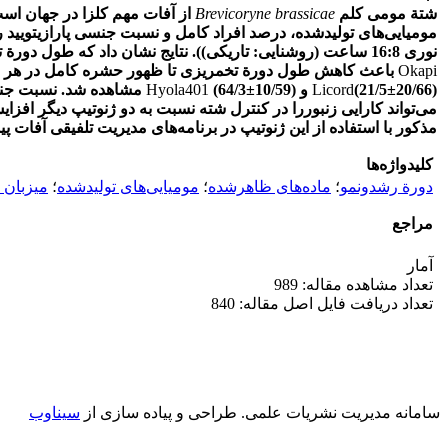
شتة مومی‌ کلم
Brevicoryne brassicae
از آفات مهم کلزا در جهان است 
مومیایی‌های تولید‌شده، درصد
افراد کامل و نسبت جنسی پارازیتویید
ر
نوری 16:8 ساعت (روشنایی: تاریکی)). نتایج نشان داد که طول دورة تخمریزی تا تشکیل مومیایی زنبور در
Okapi
باعث کاهش طول دورة تخمریزی تا ظهور حشره کامل در هر د
20/66) و
±
(21/5
Licord
10/59)
±
(64/3
Hyola401
مشاهده شد. نسبت جنسی
می‌تواند کارایی زنبور
را در کنترل شته نسبت به دو ژنوتیپ دیگر ‌افزایش
مذکور با استفاده از این ژنوتیپ در برنامه‌های مدیریت تلفیقی آفات پ
کلیدواژه‌ها
دورة رشد‌و‌نمو
؛
ماده‌های ظاهر‌شده
؛
مومیایی‌های تولید‌شده
؛
میزبان 
مراجع
آمار
تعداد مشاهده مقاله: 989
تعداد دریافت فایل اصل مقاله: 840
سامانه مدیریت نشریات علمی.
طراحی و پیاده سازی از
سیناوب