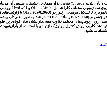
و پارازیتویید
Diaeretiella rapae
از مهم‌ترین دشمنان طبیعی آن می‌ب
وی سه ژنوتیپ مختلف کلزا شامل
Licord
،
Okapi
و
Hyola401
بررسی‌ش
) با ژنوتیپ‌های
96/3
±
05/0
(
Okapi
) و
و جنس نر (
11/0
±
91/7
) و ماده (
10/0
±
02/8
) شد.
به‌طور معنی‌دار،
بیشتر
 روی ژنوتیپ‌های مختلف تفاوت معنی‌دار نشان نداد. کوتاه‌ترین طول 
 دهد. کاربرد روش کنترل بیولوژیک ازدیادی با استفاده از پارازیتویید
ae
یشنهاد می‌شود.
گیاهی