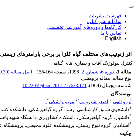
فهرست نشریات
سامانه نشر کتاب
کارگاه‌ها و دوره‌های آموزشی تخصصی
تماس با ما
English
اثر ژنوتیپ‌های مختلف گیاه کلزا بر برخی پارامتر‌‌های زیستی زنبور پارازیتویید optera: Braconodae
کنترل بیولوژیک آفات و بیماری های گیاهی
مقاله 3
،
دوره 6، شماره 2
، 1396
، صفحه
155-164
اصل مقاله (
.39 K
نوع مقاله: مقاله پژوهشی
شناسه دیجیتال (DOI):
10.22059/jbioc.2017.217633.171
نویسندگان
3
*
2
1
آرزو الهی
؛
اصغر شیروانی
؛
مریم راشکی
1
دانشجوی سابق کارشناسی ارشد، گروه گیاهپزشکی، دانشکده کشاور
2
دانشیار، گروه گیاهپزشکی، دانشکده کشاورزی، دانشگاه شهید باهن
3
استادیار، گروه تنوع زیستی، پژوهشکده علوم محیطی، پژوهشگاه ع
چکیده