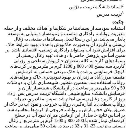
2
استاد/ دانشگاه تربیت مدرّس
3
تربیت مدرس
چکیده
استفاده سودمند از پسماندها در شکل‌ها و اهداف مختلف و از جمله
مدیریت رواناب، راه‌کاری مناسب و زمینه‌ساز دستیابی به توسعه
پایدار می‌باشد. در این راستا تبدیل پسماندهای صنعتی به زغال
زیستی و کاربرد آن به‌صورت خاک‌پوش با هدف بهبود شرایط خاک
برای افزایش نفوذ آب می‌تواند راه‌کاری زیستی- اقتصادی باشد. بر
همین اساس، پژوهش حاضر با دو هدف تهیه زغال زیستی از
پسماندهای کارخانه کاله به‌عنوان خاک‌پوش سطحی و ارزیابی
کاربرد سه سطح 400، 800 و 1200 گرم بر مترمربع در کرت‌های
کوچک فرسایشی پرشده با خاک مرتعی حساس به فرسایش
منطقه مرزن‌آباد مازندران بر بهبود نفوذپذیری خاک و مؤلفه‌های
رواناب استفاده شد. به‌همین منظور، شبیه‌سازی باران با دو شدّت
50 و 90 میلی‌متر بر ساعت در آزمایشگاه شبیه‌ساز باران و
فرسایش دانشکده منابع طبیعی دانشگاه تربیت مدرس پس از 35
روز از کاربرد زغال زیستی انجام شد. سپس مقادیر و تغییرات
رواناب سطحی با اندازه‌گیری رواناب خروجی و نفوذ آب در خاک از
طریق بیلان حجم بارش و رواناب خروجی از کرت‌ها محاسبه شد.
بر اساس نتایج حاصل از این آزمایش میزان نفوذ آب در سطح
کرت‌های تیمار شده با 400، 800 و 1200 گرم بر مترمربع از زغال
زیستی به‌ترتیب 23، 31 و 32 درصد در شدّت 50 میلی‌متر بر ساعت