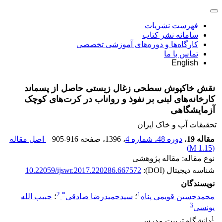
فهرست نشریات
سامانه نشر کتاب
کارگاه‌ها و دوره‌های آموزشی تخصصی
تماس با ما
English
نقش خاکپوش سطحی زغال زیستی حاصل از پسماند
کارخانه‌های لبنی بر نفوذ و رواناب در کرت‌های کوچک
آزمایشگاهی
تحقیقات آب و خاک ایران
مقاله 19
،
دوره 48، شماره 4
، 1396
، صفحه
905-916
اصل مقاله
)
1.15 M
(
نوع مقاله: مقاله پژوهشی
شناسه دیجیتال (DOI):
10.22059/ijswr.2017.220286.667572
نویسندگان
2
*
1
محمدحسین قویمی پناه
؛
سیدحمیدرضا صادقی
؛
حبیب الله
3
یونسی
1
دانشگاه تربیت مدرس