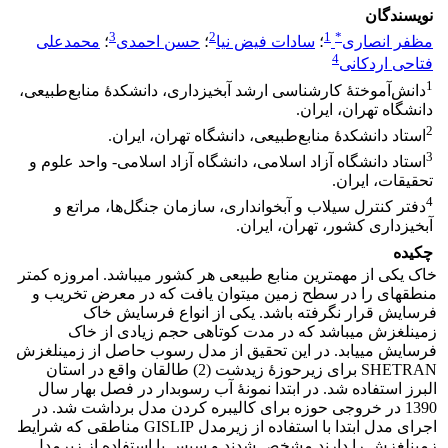
نویسندگان
3
2
1
*
مظفر انصاری
؛
سادات فیض نیا
؛
حسن احمدی
؛
محمدعلی
4
فتاحی اردکانی
1
دانش‌آموختۀ کارشناسی ارشد آبخیزداری، دانشکدۀ منابع‌طبیعی،
دانشگاه تهران، ایران.
2
استاد دانشکدۀ منابع‌طبیعی، دانشگاه تهران، ایران.
3
استاد دانشگاه آزاد اسلامی، دانشگاه آزاد اسلامی- واحد علوم و
تحقیقات، ایران.
4
دفتر کنترل سیلاب و آبخوانداری، سازمان جنگل‌ها، مراتع و
آبخیزداری کشور، تهران، ایران.
چکیده
خاک یکی از مهم­ترین منابع طبیعی هر کشور می‏‏‏باشد. امروزه کمتر
منطقه‏‏‏ای را در سطح زمین می‏‏‏توان یافت که در معرض تخریب و
فرسایش قرار نگرفته باشد. یکی از انواع فرسایش خاک
زمین‏لغزش می‏باشد که در مدت کوتاهی حجم زیادی از خاک
فرسایش می‏یابد. در این تحقیق از مدل رسوب حاصل از زمین‏لغزش
SHETRAN برای زیرحوزۀ زیدشت (2) طالقان واقع در استان
البرز استفاده شد. در ابتدا نمونۀ آب رسوب­دار در فصل بهار سال
1390 در خروجی حوزه برای کالیبره کردن مدل برداشت شد. در
اجرای مدل ابتدا با استفاده از زیرمدل GISLIP مناطقی که شرایط
زمین­لغزش را دارند مشخص شدند و سپس با استفاده از زیر­مدل