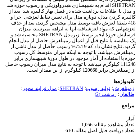
SHETRAN اقدام به شبیه­سازی هیدرولوژیکی و رسوب حوزه شد
و مدل با اطلاعات برداشت شده در فصل بهار کالیبره شد. بعد از
کالیبره کردن مدل، دوباره مدل برای تعیین نقاط لغزشی اجرا و
418 نقطۀ لغزش یافته توسط مدل مشخص گردید، بعد از حذف
لغزش­هایی که مواد لغزش­یافته آنها به آبراهه نمی­رسند، میزان
فرسایش حوزۀ آبخیز توسط زیرمدل SHETRAN محاسبه شد و
یک مقایسه با نتایج قبل از اعمال زمین­لغزش حاصل از مدل انجام
گردید. نتایج نشان داد که 75/19% رسوب حاصل از مدل ناشی از
زمین­لغزش می­باشد. با توجه به اینکه میزان متوسط کل رسوب
حوزه با استفاده از آمار موجود در طول دورۀ شبیه­سازی برابر
111248 کیلوگرم می­باشد با توجه به نتایج مدل میزان رسوب حاصل
از زمین­لغزش برابر 120668 کیلوگرم از این مقدار است.
کلیدواژه‌ها
زمین‏لغزش‏
؛
تولید رسوب
؛
SHETRAN
؛
مدل فرایند محور
؛
طالقان
؛
زیدشت (2)
مراجع
آمار
تعداد مشاهده مقاله: 1,056
تعداد دریافت فایل اصل مقاله: 610