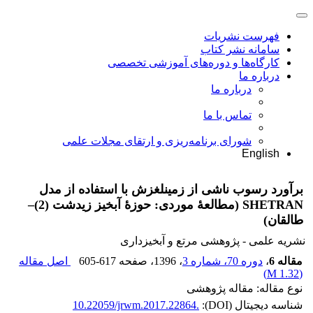
فهرست نشریات
سامانه نشر کتاب
کارگاه‌ها و دوره‌های آموزشی تخصصی
درباره ما
درباره ما
تماس با ما
شورای برنامه‌ریزی و ارتقای مجلات علمی
English
برآورد رسوب ناشی از زمین‏‏‏لغزش با استفاده از مدل
SHETRAN (مطالعۀ موردی: حوزۀ آبخیز زیدشت (2)–
طالقان)
نشریه علمی - پژوهشی مرتع و آبخیزداری
مقاله 6
،
دوره 70، شماره 3
، 1396
، صفحه
605-617
اصل مقاله
)
1.32 M
(
نوع مقاله: مقاله پژوهشی
شناسه دیجیتال (DOI):
10.22059/jrwm.2017.22864.