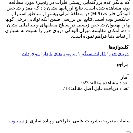
که بیانگر عدم بزرگنمایی زیستی فلزات در زنجیرۀ مورد مطالعه
بود، مشاهده شده است. نتایج ارزیابی­ها نشان داد که مقدار شاخص
آلودگی فلزات (MPI) در منطقۀ انزلی بیشتر از مناطق آستارا و
چابکسر بوده است. نتایج این بررسی ضمن آنکه توانایی برخی گونه­
ها را به­عنوان شاخص زیستی در سطح منطقه­ای و بین­المللی نشان
داده، امکان مقایسۀ میزان آلودگی دریای خزر را نسبت به بسیاری
از نقاط دنیا فراهم نموده است.
کلیدواژه‌ها
دریای خزر
؛
فلزات سنگین
؛
ایزوتوپ‌های پایدار
؛
موجودات
مراجع
آمار
تعداد مشاهده مقاله: 923
تعداد دریافت فایل اصل مقاله: 718
سامانه مدیریت نشریات علمی.
طراحی و پیاده سازی از
سیناوب