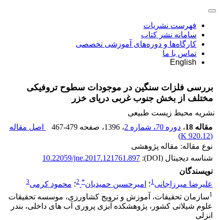
فهرست نشریات
سامانه نشر کتاب
کارگاه‌ها و دوره‌های آموزشی تخصصی
تماس با ما
English
بررسی فلزات سنگین در موجودات سطوح تروفیکی
مختلف از بخش جنوب غربی دریای خزر
نشریه محیط زیست طبیعی
مقاله 18
،
دوره 70، شماره 2
، 1396
، صفحه
467-479
اصل مقاله
)
920.12 K
(
نوع مقاله: مقاله پژوهشی
شناسه دیجیتال (DOI):
10.22059/jne.2017.121761.897
نویسندگان
3
2
*
1
علیرضا میرزاجانی
؛
امیرحسین حمیدیان
؛
محمود کرمی
1
سازمان تحقیقات، آموزش و ترویج کشاورزی، موسسه تحقیقات
علوم شیلاتی کشور، پژوهشکده آبزی پروری آب های داخلی، بندر
انزلی