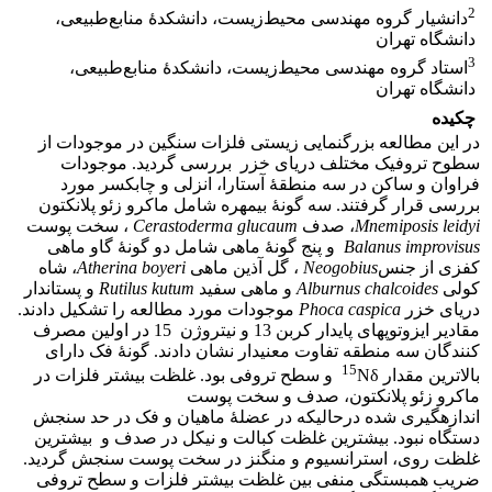
2
دانشیار گروه مهندسی محیط‌زیست، دانشکدۀ منابع‌طبیعی،
دانشگاه تهران
3
استاد گروه مهندسی محیط‌زیست، دانشکدۀ منابع‌طبیعی،
دانشگاه تهران
چکیده
در این مطالعه بزرگنمایی زیستی فلزات سنگین در موجودات از
سطوح تروفیک مختلف دریای خزر بررسی گردید. موجودات
فراوان و ساکن در سه منطقۀ آستارا، انزلی و چابکسر مورد
بررسی قرار گرفتند. سه گونۀ بی­مهره شامل ماکرو زئو پلانکتون
Mnemiposis leidyi
، صدف
Cerastoderma glucaum
، سخت پوست
Balanus improvisus
و پنج گونۀ ماهی شامل دو گونۀ گاو ماهی
کفزی از جنس
Neogobius
، گل آذین ماهی
Atherina boyeri
، شاه
کولی
Alburnus chalcoides
و ماهی سفید
Rutilus kutum
و پستاندار
دریای خزر
Phoca caspica
موجودات مورد مطالعه را تشکیل دادند.
مقادیر ایزوتوپ­های پایدار کربن 13 و نیتروژن 15 در اولین مصرف
کنندگان سه منطقه تفاوت معنی­دار نشان دادند. گونۀ فک دارای
15
بالاترین مقدار
Nδ و سطح تروفی بود. غلظت بیشتر فلزات در
ماکرو زئو پلانکتون، صدف و سخت پوست
اندازه­گیری شده درحالی­که در عضلۀ ماهیان و فک در حد سنجش
دستگاه نبود. بیشترین غلظت کبالت و نیکل در صدف و بیشترین
غلظت روی، استرانسیوم و منگنز در سخت پوست سنجش گردید.
ضریب همبستگی منفی بین غلظت بیشتر فلزات و سطح تروفی