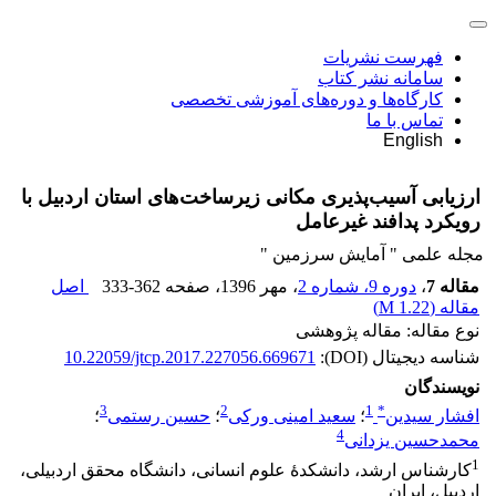
فهرست نشریات
سامانه نشر کتاب
کارگاه‌ها و دوره‌های آموزشی تخصصی
تماس با ما
English
ارزیابی آسیب‌پذیری مکانی زیرساخت‌‌های استان اردبیل با
رویکرد پدافند غیرعامل
مجله علمی " آمایش سرزمین "
مقاله 7
،
دوره 9، شماره 2
، مهر 1396
، صفحه
333-362
اصل
مقاله (
1.22 M
)
نوع مقاله: مقاله پژوهشی
شناسه دیجیتال (DOI):
10.22059/jtcp.2017.227056.669671
نویسندگان
3
2
1
*
افشار سیدین
؛
سعید امینی ورکی
؛
حسین رستمی
؛
4
محمدحسین یزدانی
1
کارشناس ارشد، دانشکدۀ علوم انسانی، دانشگاه محقق اردبیلی،
اردبیل، ایران