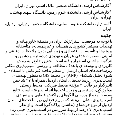
2
کارشناس ارشد، دانشگاه صنعتی مالک اشتر، تهران، ایران
3
کارشناس ارشد، دانشکدۀ علوم زمین، دانشگاه شهید بهشتی،
تهران، ایران
4
استادیار، دانشکدۀ علوم انسانی، دانشگاه محقق اردبیلی، اردبیل،
ایران
چکیده
با توجه به موقعیت استراتژیک ایران در منطقۀ خاورمیانه و
تهدیدات مستمر کشورهای همسایه و غیرهمسایه، متأسفانه
پروژه‌ها و تأسیسات اقتصادی و زیربنایی بدون ملاحظات دفاعی و
امنیتی به‌صورت هدفی عریان و تهدیدی دردسترس دشمن و
هرگونه تهاجمی استقرار یافته است. تحقیق حاضر به روش
کاربردی و توسعه‌ای با هدف مطالعه و بررسی آسیب‌پذیری مکانی
زیرساخت‌های استان اردبیل از منظر پدافند غیرعامل با استفاده از
شیوۀ تحلیل شبکه‌ای (ANP) در محیط GIS به‌منظور پهنه‌بندی
آسیب‌پذیری زیرساخت‌‌های استان اردبیل همراه با ۲۷ شاخص
تأثیرگذار در قالب ۴ مؤلفۀ محیط فیزیکی، محیط زیستی
بیولوژیکی، دسترسی و زیرساخت‌‌ها انجام پذیرفته است. نتایج
به‌دست‌آمده از بررسی‌ الگوهای پراکنش فضایی و پهنه‌بندی
آسیب‌پذیری نشان می‌دهد که توزیع فضایی زیرساخت‌های استان
اردبیل از نوع خوشه‌ای (نداشتن پراکندگی) است و از نظر
آسیب‌پذیری ۷ درصد از پهنۀ سرزمین در آسیب‌پذیری خیلی زیاد
هستند که خود این پهنه‌ها متراکم‌ترین نقاط جمعیتی و زیرساختی را