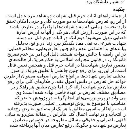
3
دانشیار دانشگاه یزد
چکیده
از جمله راه‌های اثبات جرم قتل، شهادت دو شاهد مرد عادل است.
از این‌رو، تعارض شهادت‌ها به دو صورت کلی و جزیی امکان تحقق
دارد: نخست زمانی که مفاد شهادت‌ها با یکدیگر در تعارض باشند
که در این صورت، ارزش اثباتی هر یک از آنها به ارزش امارۀ
قضایی تبدیل می‌شود؛ دوم آنکه در اثبات جرم قتل، دو دسته
شهادت شرعی به نفی مفاد یکدیگر بپردازند. در واقع، به‌دلیل
پیامدهای بد اجتماعی عدم رفع چنین تعارض‌هایی، محاکم قضایی
در این رابطه با چالش مواجه هستند. دلیل این امر نیز عدم تصریح
قانونگذار، در قانون مجازات اسلامی به حکم هر یک از حالت‌های
متصور تعارض شهادت‌ها در اثبات جرم قتل و همچنین تعیین قاتل
است. از این‌رو، برای رفع چنین چالشی با تطبیق هر یک از صور
مختلف تعارض شهادت‌ها بر انواع تعارض اصولی، می‌توان از طریق
قواعد حل تعارض در دانش اصول فقه، راهکارهای کلی برای رفع
تعارض میان دو شهادت ارائه کرد. اما چون تطبیق هر راهکار بر
مصادیق مختلف تعارض بر عهدۀ قاضی نهاده شده است؛ وی
می‌تواند در پرتو بررسی‌های انجام‌گرفته در پژوهش حاضر که
متناسب با موضوع به روش توصیفی _ تحلیلی صورت پذیرفته
است، راهکار مناسبی مطابق با هر یک از مصادیق تعارض رخ‌داده
را انتخاب و در نهایت اعمال کند. بنابراین در مقالۀ پیش‌رو به مبانی
فقهی، اصولی و حقوقی مسائل مطروحه در خصوص مصادیق
تعارض دو شهادت و چگونگی رفع تعارض میان آنها پرداخته شده