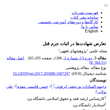
فهرست نشریات
سامانه نشر کتاب
کارگاه‌ها و دوره‌های آموزشی تخصصی
تماس با ما
English
تعارض شهادت‌ها در اثبات جرم قتل
مجله علمی "پژوهشهای فقهی"
مقاله 5
،
دوره 13، شماره 2
، 1396
، صفحه
265-295
اصل مقاله
)
584.51 K
(
نوع مقاله: مقاله پژوهشی
شناسه دیجیتال (DOI):
10.22059/jorr.2017.205088.1007297
نویسندگان
2
1
*
وجیهه السادات پورنجفی ابرقوئی
؛
حسن قاسمی مقدم
؛
علی
3
تولایی
1
کارشناس ارشد فقه و حقوق اسلامی دانشگاه یزد
2
استادیار دانشگاه یزد