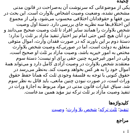
چکیده
یکی از موضوعاتی که سرنوشت آن به‌صراحت در قانون مدنی
مشخص نشده، وضعیت وصیت اشخاص بلاوارث است. این بحث در
بین فقها و حقوقدانان اختلافی محسوب می‌شود، ولی از مجموع
این اختلاف‌ها سه نظریه جای بررسی دارد. دستۀ اول وصیت
شخص بلاوارث را همانند سایر افراد تا ثلث وصیت صحیح می‌دانند و
نزد آنان هیچ کس حتی امام نیز اختیار تنفیذ مازاد بر ثلث را ندارد؛
دستۀ دوم بر این باورند که در صورت فقدان وارث، اموال متوفی
متعلق به دولت است، اما در صورتی‌که وصیت شخص بلاوارث
مختص به امور خیریه باشد، وصیت مازاد بر ثلث او صحیح است،
ولی در امور غیرخیریه چنین حقی برای او نیست؛ دستۀ سوم
معتقدند شخص بلاوارث در وصیت آزادی کامل دارد و می‌تواند همۀ
اموال خود را به هر کس بخواهد وصیت کند. به‌نظر می‌رسد در
حقوق کنونی با توجه به فلسفۀ وجودی ثلث که همانا حفظ حقوق
وراث است، در صورت نبودن چنین مانعی، باید قائل به نظر سوم
شد. سیاق عبارات قانون مدنی در مواد مربوط به اجازۀ وراث در
تنفیذ وصیت مازاد بر ثلث ترکه نیز مؤید همین مدعاست.
کلیدواژه‌ها
تنفیذ
؛
ثلث ترکه
؛
شخص بلا وارث
؛
وصیت
مراجع
آمار