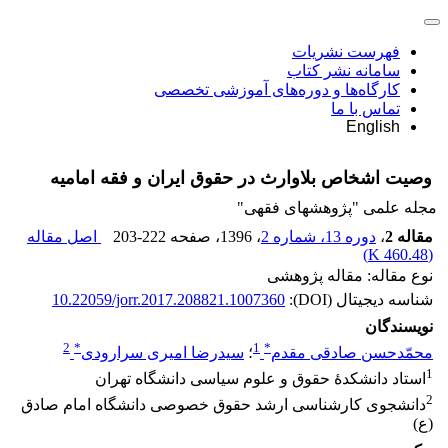
فهرست نشریات
سامانه نشر کتاب
کارگاه‌ها و دوره‌های آموزشی تخصصی
تماس با ما
English
وصیت اشخاص بلاوارث در حقوق ایران و فقه امامیه
مجله علمی "پژوهشهای فقهی"
مقاله 2
،
دوره 13، شماره 2
، 1396
، صفحه
203-222
اصل مقاله
)
460.48 K
(
نوع مقاله: مقاله پژوهشی
شناسه دیجیتال (DOI):
10.22059/jorr.2017.208821.1007360
نویسندگان
2
*
1
*
محمّدحسن صادقی مقدم
؛
سیدرضا امیری سرارودی
1
استاد دانشکدۀ حقوق و علوم سیاسی دانشگاه تهران
2
دانشجوی کارشناسی ارشد حقوق خصوصی دانشگاه امام صادق
(ع)