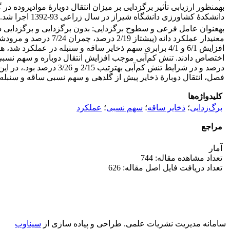
به­منظور ارزیابی تأثیر برگ­زدایی بر میزان انتقال­ دوبارۀ موادپرود
دانشکدۀ کشاورزی دانشگاه شیراز در سال زراعی 93-1392 اجرا شد. تیمارها شامل رژیم آبیاری: آبیاری مطلوب و قطع آبیاری در مرحلۀ گلدهی به
به­عنوان عامل فرعی و سطوح برگ­زدایی: بدون برگ­زدایی و برگ­زدایی 
افزایش 6/1 و 4/1 برابری سهم ذخایر ساقه و سنبله در عم
درصد و در شرایط تنش کم‌
فصل، انتقال دوبارۀ ذخایر پیش از گلدهی و سهم نسبی ساقه و سنبله د
کلیدواژه‌ها
برگ‌زدایی
؛
ذخایر ساقه
؛
سهم نسبی
؛
عملکرد
مراجع
آمار
تعداد مشاهده مقاله: 744
تعداد دریافت فایل اصل مقاله: 626
سامانه مدیریت نشریات علمی.
طراحی و پیاده سازی از
سیناوب