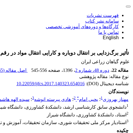
فهرست نشریات
سامانه نشر کتاب
کارگاه‌ها و دوره‌های آموزشی تخصصی
تماس با ما
English
تأثیر برگ‌زدایی بر انتقال دوباره و کارایی انتقال مواد در ر
علوم گیاهان زراعی ایران
مقاله 22
،
دوره 48، شماره 2
، 1396
، صفحه
545-556
اصل مقاله (
 K
نوع مقاله: مقاله پژوهشی
شناسه دیجیتال (DOI):
10.22059/ijfcs.2017.140323.654016
نویسندگان
3
2
*
1
مهناز بهروزی
؛
یحیی امام
؛
هادی پیرسته انوشه
؛
سیده الهه هاش
1
دانشجوی سابق کارشناسی ارشد، دانشکدۀ کشاورزی، دانشگاه شیر
2
استاد، دانشکدۀ کشاورزی، دانشگاه شیراز
3
استادیار مرکز ملی تحقیقات شوری، سازمان تحقیقات، آموزش و ت
چکیده