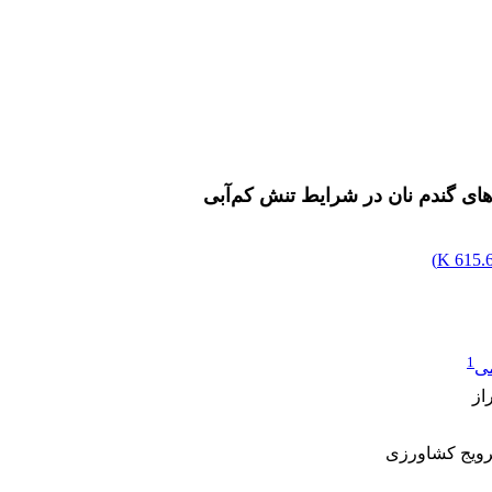
قم‌های گندم نان در شرایط تنش کم‌آبی
)
615.65
1
می
از
رویج کشاورزی