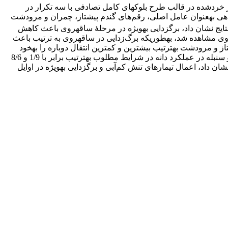
بار خردشده در قالب طرح بلوک­های کامل تصادفی با سه تکرار در
عنوان عامل اصلی، رقم‌های گندم پیشتاز، چمران و مرودشت
تایج نشان داد، برگ­زدایی به­ویژه در مرحلۀ ساقه­روی باعث کاهش
ل دوباره از تیمار برگ­زدایی در ساقه‌روی مشاهده شد، به­طوری­که برگ‌زدایی در ساقه­روی به ترتیب باعث
یشتاز و مرودشت به­ترتیب بیشترین و کمترین انتقال دوباره را به­خود
اختصاص دادند. تنش کم‌آبی موجب افزایش انتقال دوباره و سهم نسبی ذخایر ساقه و سنبله در عملکرد شد، به­گونه‌ای­ که سهم نسبی ساقه و سنبله در عملکرد دانه در شرایط مطلوب به­ترتیب برابر با 1/9 و 8/6
 نتایج این پژوهش نشان داد، اعمال تیمارهای تنش کم‌آبی و برگ­زدایی به­ویژه در اوایل