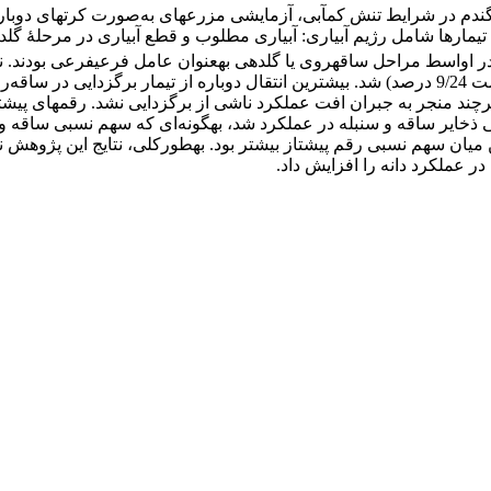
ه در گندم در ­شرایط تنش کم­آبی، آزمایشی مزرعه­ای به‌صورت کرت­های دو
در اواسط مراحل ساقه­روی یا گلدهی به­عنوان عامل فرعی­فرعی بودند. ن
معنی­دار عملکرد دانه (پیشتاز 2/19 درصد، چمران 7/24 درصد و مرودشت 9/24 درصد) شد. بیشترین انتقا
لکرد شد، هرچند منجر به جبران افت عملکرد ناشی از برگ­زدایی نشد. رقم­های پ
آبی به­ترتیب 2/15 و 3/26 درصد بود.، در این میان سهم نسبی رقم پیشتاز بیشتر بود. به­طورکلی،
ر عملکرد دانه را افزایش داد.