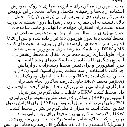
مناسب‌ترین راه ممکن برای مبارزه با بیماری جاروک لیموترش،
استفاده از پایه‌ها و رقم‌های متحمل و سالم است. در این پژوهش،
دستورکار ریزازدیادی لیموترش ایرانی (پرشین لایم) که تحمل
بالایی نسبت به این بیماری دارد، در شرایط درون شیشه‌ای بررسی
شده است. برای استقرار، جوانه‌های انتهایی و جانبی شاخه‌های
جوان نهال‌های سه ساله پس از برش و ضدعفونی سطحی در
محیط کشت پایۀ بدون هورمون MS قرار داده شده و پس از 20 تا
30 روز، سرشاخه‌های تولیدشده برای پرآوری، به محیط‌های کشت
MS و DKW و تنظیم‌کنندۀ‌ رشد بنزیل‌آمینوپورین منتقل شدند.
برای طویل‌سازی ریزشاخه‌ها برای انتقال به محیط ریشه‌زایی،
آزمایش دیگری با استفاده از تنظیم‌کننده‌های رشد کاینتین و
بنزیل‌آمینوپورین و برای تعیین محیط ریشه‌زایی، دو آزمایش
جداگانه، با استفاده از سه غلظت ایندول استیک اسید (IAA) و
نفتالن استیک اسید (NAA) و سه غلظت ایندول بوتیریک اسید
(IBA)در محیط DKW حاوی 2درصد ساکارز انجام شد. برای
سازگاری، آزمایشی با شش ترکیب خاک انجام گرفت. نتایج نشان
داد، محیط کشت DKW با غلظت 1 میلی‌گرم در لیتر بنزیل
آمینوپورین (BAP) و ساکارز 3درصد، بهترین محیط برای پرآوری،
25/0 میلی‌گرم در لیتر بنزیل آمینوپورین (BAP) برای افزایش طول،
نفتالن استیک اسید به میزان 2 میلی‌گرم در لیتر در محیط کشت
DKW و 2درصد ساکارز بهترین محیط برای ریشه‌زایی بودند.
بهترین ترکیب خاک، شامل ماسه: پرلایت: پیت: رس سترون‌شده
(استریل) با نسبت (1: 1: 3 :3) با میانگین 88درصد زنده‌مانی بود. پس