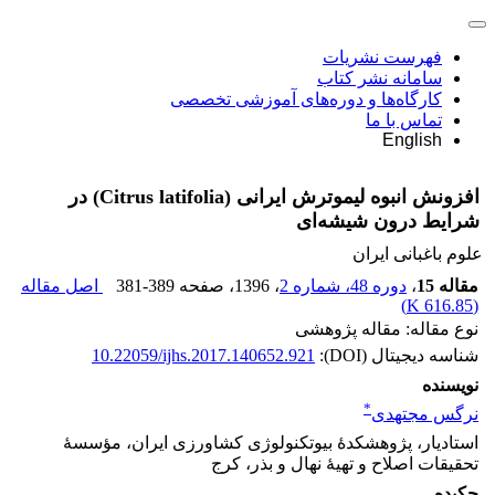
فهرست نشریات
سامانه نشر کتاب
کارگاه‌ها و دوره‌های آموزشی تخصصی
تماس با ما
English
افزونش انبوه لیموترش ایرانی (Citrus latifolia) در
شرایط درون شیشه‌ای
علوم باغبانی ایران
مقاله 15
،
دوره 48، شماره 2
، 1396
، صفحه
381-389
اصل مقاله
)
616.85 K
(
نوع مقاله: مقاله پژوهشی
شناسه دیجیتال (DOI):
10.22059/ijhs.2017.140652.921
نویسنده
*
نرگس مجتهدی
استادیار، پژوهشکدۀ بیوتکنولوژی کشاورزی ایران، مؤسسۀ
تحقیقات اصلاح و تهیۀ نهال و بذر، کرج
چکیده