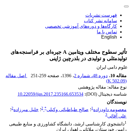
فهرست نشریات
سامانه نشر کتاب
کارگاه‌ها و دوره‌های آموزشی تخصصی
تماس با ما
English
تأثیر سطوح مختلف ویتامین A جیره‌ای بر فراسنجه‌های
تولیدمثلی و تولیدی در بلدرچین ژاپنی
علوم دامی ایران
مقاله 10
،
دوره 48، شماره 2
، 1396
، صفحه
251-259
اصل مقاله
)
502.09 K
(
نوع مقاله: مقاله پژوهشی
شناسه دیجیتال (DOI):
10.22059/ijas.2017.235166.653534
نویسندگان
2
2
*
1
معصومه داودزاده
؛
صالح طباطبائی وکیلی
؛
خلیل میرزاده
؛
3
علی آقائی
1
دانشجوی کارشناسی ارشد، دانشگاه کشاورزی و منابع طبیعی
رامین خوزستان، ملاثانی، اهواز، ایران