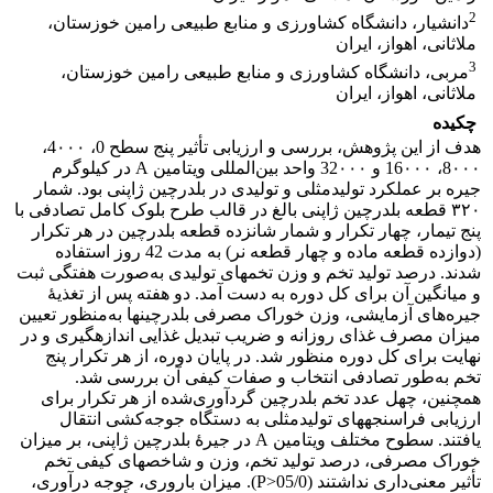
2
دانشیار، دانشگاه کشاورزی و منابع طبیعی رامین خوزستان،
ملاثانی، اهواز، ایران
3
مربی، دانشگاه کشاورزی و منابع طبیعی رامین خوزستان،
ملاثانی، اهواز، ایران
چکیده
هدف از این پژوهش، بررسی و ارزیابی تأثیر پنج سطح 0، 4۰۰۰،
8۰۰۰، 16۰۰۰ و 32۰۰۰ واحد بین‌المللی ویتامین A در کیلوگرم
جیره بر عملکرد تولیدمثلی و تولیدی در بلدرچین ژاپنی بود. شمار
۳۲۰ قطعه بلدرچین ژاپنی بالغ در قالب طرح بلوک کامل تصادفی با
پنج تیمار، چهار تکرار و شمار شانزده قطعه بلدرچین در هر تکرار
(دوازده قطعه ماده و چهار قطعه نر) به مدت 42 روز استفاده
شدند. درصد تولید تخم و وزن تخم­های تولیدی به‌صورت هفتگی ثبت
و میانگین آن برای کل دوره به دست آمد. دو هفته پس از تغذیۀ
جیره‌های آزمایشی، وزن خوراک مصرفی بلدرچین­ها به‌منظور تعیین
میزان مصرف غذای روزانه و ضریب تبدیل غذایی اندازه­گیری و در
نهایت برای کل دوره منظور شد. در پایان دوره، از هر تکرار پنج
تخم به‌طور تصادفی انتخاب و صفات کیفی آن بررسی شد.
همچنین، چهل عدد تخم بلدرچین گردآوری‌شده از هر تکرار برای
ارزیابی فراسنجه­های تولیدمثلی به دستگاه جوجه‌کشی انتقال
یافتند. سطوح مختلف ویتامین A در جیرۀ بلدرچین ژاپنی، بر میزان
خوراک مصرفی، درصد تولید تخم، وزن و شاخص­های کیفی تخم
تأثیر معنی‌داری نداشتند (05/0<P). میزان باروری، جوجه درآوری،