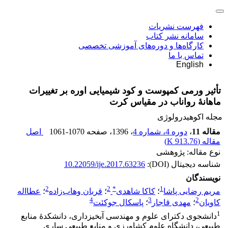
فهرست نشریات
سامانه نشر کتاب
کارگاه‌ها و دوره‌های آموزشی تخصصی
تماس با ما
English
تأثیر ورمی کمپوست و کود شیمیایی اوره بر تغییرات
ماهانۀ رواناب در مقیاس کرت
مجله اکوهیدرولوژی
مقاله 11
،
دوره 4، شماره 4
، 1396
، صفحه
1061-1070
اصل
مقاله (
913.76 K
)
نوع مقاله: پژوهشی
شناسه دیجیتال (DOI):
10.22059/ije.2017.63236
نویسندگان
2
2
*
1
مریم رضایی پاشا
؛
کاکا شاهدی
؛
قربان وهاب‌زاده
؛
عطااله
4
3
2
کاویان
؛
مهدی قاجار
؛
پاسکال جوکئت
1
دانشجوی دکترای علوم و مهندسی آبخیزداری، دانشکدۀ منابع
طبیعی، دانشگاه علوم کشاورزی و منابع طبیعی ساری