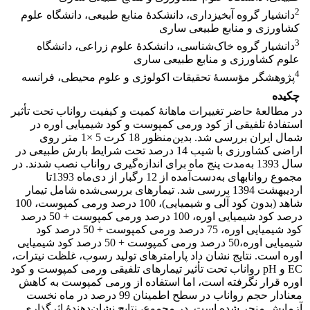
2
دانشیار گروه آبخیزداری، دانشکدۀ منابع طبیعی، دانشگاه علوم
کشاورزی و منابع طبیعی ساری
3
دانشیار گروه خاک‌شناسی، دانشکدۀ علوم زراعی، دانشگاه
علوم کشاورزی و منابع طبیعی ساری
4
پژوهشگر مؤسسۀ تحقیقات اکولوژی و علوم محیطی، فرانسه‌
چکیده
در مطالعۀ حاضر تغییرات ماهانۀ کمیت و کیفیت رواناب تحت تأثیر
استفادۀ تلفیقی از کود ورمی کمپوست و کود شیمیایی اوره در
شمال ایران بررسی شد. بدین‌منظور 18 کرت 5 ×1 متر روی
اراضی کشاورزی با شیب 14 درصد تحت شرایط بارش طبیعی در
سال 1393 به‌مدت پنج ماه برای اندازه‌گیری رواناب نصب شدند. در
مجموع رواناب‏های به‌دست‌آمده از 12 رگبار از دی‌ماه 1393تا
اردیبهشت 1394 بررسی شد. تیمارهای بررسی‌شده شامل تیمار
شاهد (بدون کود آلی و شیمیایی)، 100 درصد ورمی کمپوست، 100
درصد کود شیمیایی اوره، 100 درصد ورمی کمپوست + 50 درصد
کود شیمیایی اوره، 75 درصد ورمی کمپوست + 50 درصد کود
شیمیایی اوره،50 درصد ورمی کمپوست + 50 درصد کود شیمیایی
اوره است. نتایج نشان داد پارامترهای تولید رسوب، غلظت نیترات،
EC و pH رواناب تحت تأثیر تیمارهای تلفیقی ورمی کمپوست و کود
اوره قرار نگرفته است، اما استفاده از ورمی کمپوست به کاهش
معنا‏دار حجم رواناب در سطح اطمینان 99 درصد در ماه نخست
آزمایش منجر شده است. در مجموع، نتایج نشان‌دهندۀ اثرگذاری