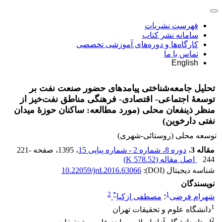
فهرست نشریات
سامانه نشر کتاب
کارگاه‌ها و دوره‌های آموزشی تخصصی
تماس با ما
English
تحلیل جامعه‌شناختی پیامدهای حضور صنعت نفت بر
توسعۀ اجتماعی- اقتصادی- فرهنگی مناطق نفت‌خیز از
منظر ذینفعان محلی (مورد مطالعه: ساکنان حوزۀ میدان
نفتی دارخوین)
توسعه محلی (روستائی-شهری)
مقاله 3
،
دوره 8، شماره 2 - شماره پیاپی 15
، 1395
، صفحه
221-
244
اصل مقاله (
578.52 K
)
شناسه دیجیتال (DOI):
10.22059/jrd.2016.63066
نویسندگان
2
*
1
شهرام فرضی
؛
مصطفی ازکیا
1
دانشگاه علوم و تحقیقات تهران
2