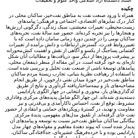
استاد دانشگاه آزاد اسلامی واحد علوم و تحقیقات
چکیده
همراه با ورود صنعت نفت به مناطق نفت‌خیز، ساکنان محلی در
کنار درک تمایزهای اقتصادی، اجتماعی و فرهنگی؛ پیامدهای
زیست‌محیطی، تغییرات معیشتی، سبک زندگی، دگرگونی ارزش‌ها
و هنجارها را نیز تجربه کرده‌اند. حضور صد سالۀ نفت، تجربه‌های
ساکنان بومی را در چندین دورۀ زمانی سامان داده است که با
تغییرروابط قدرت، گسترش ارتباطات و دانش برآمده از تغییرات
گفتمانی پساجنگ از یکسو و آگاهی از نقش و اهمیت کنش‌محورانه
بر پیشرفت پروژه‌ها از دیگر سو، دریافت‌ها و مطالبات آنان شکل
تازه‌ای به خود گرفته است. در این مقاله از منظر ذینفعان محلی،
پیامدهای توسعۀ ناشی از صنعت نفت تحلیل و بررسی شده است.
با استفاده از رهیافت نظریۀ بنیانی، تجارب زیستۀ مردم ساکنان
مناطق نفت‌خیز در حوزۀ میدان نفتی دارخوین، از طریق انجام
مصاحبه‌های باز و نیمه‌ساختار‌یافته گردآوری و نتایج از طریق
کدگذاری‌های باز، محوری و انتخابی در چهار الگوی پارادایمی
دسته‌بندی شده‌اند. این چهار الگو شامل پدیده‌های مرکزی وفاداری
مشروط، توقع از نفت، احساس ناکارآمدی و بی‌قدرتی و نیز
مقاومت و تهدید، در گسترۀ رویکردهای حمایتی و انتقادی از حضور
نفت جای گرفته‌اند. از تلفیق مدل‌های مفهومی، پدیدۀ مرکزی
بیگانگی ساکنان مناطق نفت‌خیز نسبت به توسعه و پیامدهای آن‌
پدیدار شده است که پیوند دهندۀ مفاهیم و مقوله‌های چهار مدل
پارادایمی بوده و با خرده‌فرهنگ عشیره‌ای، جداافتادگی ساکنان،