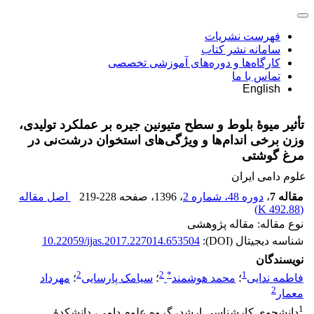
فهرست نشریات
سامانه نشر کتاب
کارگاه‌ها و دوره‌های آموزشی تخصصی
تماس با ما
English
تأثیر میوۀ بلوط و سطح متیونین جیره بر عملکرد تولیدی،
وزن برخی اندام‌ها و ویژگی‌های استخوان درشت‌نی در
مرغ گوشتی
علوم دامی ایران
مقاله 7
،
دوره 48، شماره 2
، 1396
، صفحه
219-228
اصل مقاله
)
492.88 K
(
نوع مقاله: مقاله پژوهشی
شناسه دیجیتال (DOI):
10.22059/ijas.2017.227014.653504
نویسندگان
2
2
*
1
فاطمه ندایی
؛
محمد هوشمند
؛
سیامک پارسایی
؛
مهرداد
2
معمار
1
دانشجوی کارشناسی ارشد، گروه علوم دامی، دانشکدۀ