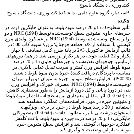
کشاورزی، دانشگاه یاسوج
2
استادیار، گروه علوم دامی، دانشکدۀ کشاورزی، دانشگاه یاسوج
چکیده
تأثیر سطوح 0، 15و 20 درصد میوۀ بلوط به‌عنوان جایگزین ذرت در
جیره‌های حاوی متیونین سطح توصیه‌شده توسط NRC (1994) و دو
برابر سطح توصیه‌شده توسط NRC (1994) بر عملکرد تولیدی مرغ
گوشتی با استفاده از 528 قطعه جوجۀ یک‌روزۀ سویۀ کاب 500 در
قالب آزمایش فاکتوریل 3×2 بر پایۀ طرح کامل تصادفی با چهار
تکرار و 22 قطعه جوجه در هر تکرار بررسی شد. در همۀ دوره­های
آزمایش، جوجه­های تغذیه‌شده با جیره‌های حاوی 15 و 20 درصد
میوۀ بلوط، افزایش وزن کمتر و ضریب تبدیل غذایی بالاتری در
مقایسه با پرندگان دریافت‌کنندۀ جیرۀ بدون میوۀ بلوط داشتند
(05/0>P). افزایش سطح متیونین جیره به میزان دو برابر میزان
توصیه‌شده توسط NRC (1994)، مصرف خوراک و افزایش وزن
بدن در دورۀ پایانی و کل دورۀ آزمایش را به‌طور معنی­داری کاهش
داد (05/0>P). اثر متقابل معنی­داری بین سطح استفاده از میوۀ بلوط
و متیونین جیره در مورد فراسنجه‌های عملکرد مشاهده نشد.
استفاده از 20 درصد میوۀ بلوط در جیره بر برخی ویژگی­های
استخوان درشت‌نی تأثیر نامطلوب داشت (05/0>P). به‌طورکلی،
جایگزینی 15 و 20 درصد ذرت جیره با میوۀ بلوط باعث کاهش
عملکرد جوجه­های گوشتی شد و افزایش سطح متیونین جیره
نتوانست از این وضعیت جلوگیری کند.