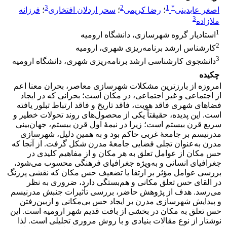
3
2
1
*
اصغر عابدینی
؛
رضا کریمی
؛
سحر اردلان افتخاری
؛
فرزانه
3
ملازاده
1
استادیار گروه شهرسازی، دانشگاه ارومیه
2
کارشناس ارشد برنامه‌ریزی شهری، ارومیه
3
دانشجوی کارشناسی ارشد برنامه‌ریزی شهری، دانشگاه ارومیه
چکیده
امروزه از بارزترین مشکلات شهرسازی معاصر، بحران معنا اعم
از اجتماعی و غیر اجتماعی، در مکان است؛ بحرانی که در ایجاد
فضاهای شهری فاقد هویت، فاقد تاریخ و فاقد ارتباط تبلور یافته
است. این پدیده، حقیقتاً یکی از محصول‌های روند تحولات خطیر و
سریع قرن بیستم است؛ زیرا در نیمۀ اول قرن بیستم، جهان‌بینی
مدرنیسم بر جامعۀ غربی حاکم بود و به همین دلیل، شهرسازی
مدرن به‌عنوان تجلی فضایی جامعۀ مدرن شکل گرفت. از آنجا که
حس مکان از عوامل تعلق به هر مکان و از مفاهیم کلیدی در
جغرافیای انسانی و به‌ویژه جغرافیای فرهنگی محسوب می‌شود،
بررسی عوامل مؤثر بر ارتقا یا تضعیف حس‌ مکان که نقشی پررنگ
در القای حس تعلق مکانی و هم‌بستگی دارد، ضروری به نظر
می‌رسد. هدف از پژوهش حاضر، بررسی تأثیرات جنبش مدرنیسم
و پیدایش شهرسازی مدرن بر ایجاد حس بی‌مکانی و ازبین‌رفتن
حس تعلق به مکان در بخشی از بافت قدیم شهر ارومیه است. این
نوشتار از نوع مقالات بنیادی و با روش مروری تحلیلی است. لذا