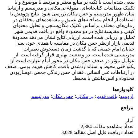
سعی شده است با تکیه بر منابع معتبر و مرتبط با موضوع و با
تکنیک مطالعات کتابخانه‌ای، مقولۀ بی‌مکانی و مدرنیسم و ارتباط
میان ظهور مدرنیسم و حس مکان بررسی شود. نتایج پژوهش با
استفاده از انجام مصاحبه‌های عمیق و مشاهده‌های محققان در
زمان‌های مختلف براساس تکنیک مکان‌سنجی و تحلیل محتوای
کیفی و مقایسۀ نتایج در دو محدودۀ واقع در بافت قدیمی شهر
تحلیل و ارزیابی شده است. ارزیابی نتایج نشان می‌دهد محدودۀ
قدیمی بازار ازنظر حس مکان در مقایسه با همتای خود، یعنی
خیابان امام خمینی که با گذشت زمان دستخوش تغییرات
مدرنیستی شده است، در وضعیت بهتری قرار گرفته است. از
عوامل مؤثر در ضعف حس مکان در محور امام عبارت است از:
یکنواختی محیط و استانداردشدن بافت، کاهش هویت بومی، ضعف
در ارتباطات غنی انسانی، فقدان حس زندگی جمعی، نوسازبودن
محدوده و انس‌نداشتن با محیط.
کلیدواژه‌ها
ارومیه
؛
بافت قدیم
؛
بی‌مکانی
؛
حس مکان
؛
مدرنیسم
مراجع
آمار
تعداد مشاهده مقاله: 2,384
تعداد دریافت فایل اصل مقاله: 3,028