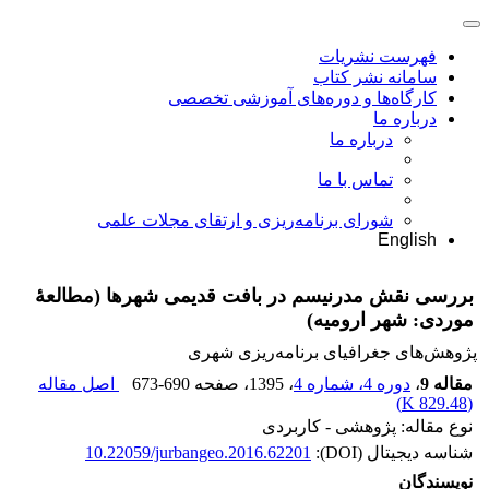
فهرست نشریات
سامانه نشر کتاب
کارگاه‌ها و دوره‌های آموزشی تخصصی
درباره ما
درباره ما
تماس با ما
شورای برنامه‌ریزی و ارتقای مجلات علمی
English
بررسی نقش مدرنیسم در بافت قدیمی شهرها (مطالعۀ
موردی: شهر ارومیه)
پژوهش‌های جغرافیای برنامه‌ریزی شهری
مقاله 9
،
دوره 4، شماره 4
، 1395
، صفحه
673-690
اصل مقاله
)
829.48 K
(
نوع مقاله: پژوهشی - کاربردی
شناسه دیجیتال (DOI):
10.22059/jurbangeo.2016.62201
نویسندگان