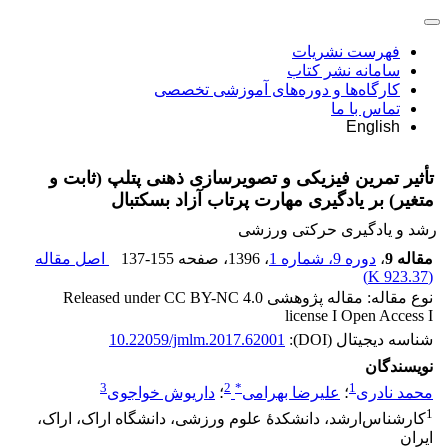
فهرست نشریات
سامانه نشر کتاب
کارگاه‌ها و دوره‌های آموزشی تخصصی
تماس با ما
English
تأثیر تمرین فیزیکی و تصویرسازی ذهنی پتلپ (ثابت و
متغیر) بر یادگیری مهارت پرتاب آزاد بسکتبال
رشد و یادگیری حرکتی ورزشی
مقاله 9
،
دوره 9، شماره 1
، 1396
، صفحه
137-155
اصل مقاله
)
923.37 K
(
نوع مقاله: مقاله پژوهشی Released under CC BY-NC 4.0
license I Open Access I
شناسه دیجیتال (DOI):
10.22059/jmlm.2017.62001
نویسندگان
3
2
*
1
محمد نادری
؛
علیرضا بهرامی
؛
داریوش خواجوی
1
کارشناس‌ارشد، دانشکدۀ علوم ورزشی، دانشگاه اراک، اراک،
ایران