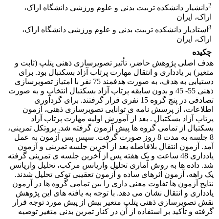
2
دانشیار دانشکده تربیت بدنی و علوم ورزشی دانشگاه اراک،
اراک، ایران
3
استادیار دانشکده تربیت بدنی و علوم ورزشی دانشگاه اراک،
اراک، ایران
چکیده
هدف اصلی پژوهش حاضر، تأثیر تصویرسازی ذهنی پتلپ (ثابت و
متغیر) بر یادداری و انتقال مهارت پرتاب آزاد بسکتبال بود. برای
دستیابی به هدف، به صورت هدفمند 75 نفر با امتیاز تصویرسازی
ذهنی 55- 45 و بدون سابقه پرتاب آزاد بسکتبال انتخاب و به صورت
تصادفی در پنج گروه 15 نفری قرار گرفتند. برای گردآوری
اطلاعات، از پرسش نامه ی توانایی تصویرسازی ذهنی، آزمون
پرتاب آزاد بسکتبال . بعد از آموزش اولیه مهارت پرتاب آزاد
بسکتبال از تمامی گروه ها پیش آزمون گرفته شد. پروتکل تمرینی،
8 جلسه به مدت 8 روز صورت گرفت. سپس پس آزمون به عمل
آمد. آزمون انتقال بلافاصله بعد از آخرین جلسه تمرینی و آزمون
یادداری 48 ساعت و یک هفته پس از آخرین جلسه ی تمرینی گرفته
شد. داده ها به روش آماری تحلیل واریانس مرکب، تحلیل واریانس
یک راهه، آزمون اثرهای ساده و آزمون تعقیبی توکی تحلیل شدند.
نتایج آزمون ها تفاوت معنی داری را بین تمامی گروه ها در آزمون
یادداری و انتقال نشان می دهد. با توجه به یافته های این پژوهش
نقش تصویرسازی ذهنی پتلپ متغیر بیش از پیش مورد توجه قرار
گرفته و تأکید بر استفاده از آن در کنار تمرین بدنی متغیر توصیه