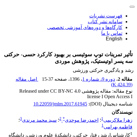
فهرست نشریات
سامانه نشر کتاب
کارگاه‌ها و دوره‌های آموزشی تخصصی
تماس با ما
English
تأثیر تمرینات توپ سوئیسی بر بهبود کارکرد حسی- حرکتی
سه پسر اوتیستیک، پژوهش موردی
رشد و یادگیری حرکتی ورزشی
مقاله 2
،
دوره 9، شماره 1
، 1396
، صفحه
15-37
اصل مقاله
)
424.39 K
(
نوع مقاله: مقاله پژوهشی Released under CC BY-NC 4.0
license I Open Access I
شناسه دیجیتال (DOI):
10.22059/jmlm.2017.61945
نویسندگان
3
2
*
1
زهرا ملاکریمی
؛
احمدرضا موحدی
؛
سید محمد مرندی
؛
1
فاطمه بهرامی
1
کارشناس‌ارشد رفتار حرکتی، دانشکدۀ علوم ورزشی، دانشگاه