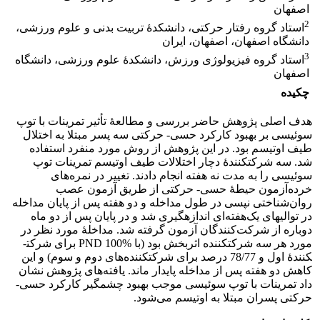
اصفهان
2
استاد گروه رفتار حرکتی، دانشکدۀ تربیت بدنی و علوم ورزشی،
دانشگاه اصفهان، اصفهان، ایران
3
استاد گروه فیزیولوژی ورزش، دانشکدۀ علوم ورزشی، دانشگاه
اصفهان
چکیده
هدف اصلی پژوهش حاضر بررسی و مطالعۀ تأثیر تمرینات با توپ
سوئیسی بر بهبود کارکرد حسی- حرکتی سه پسر مبتلا به اختلال
طیف اوتیسم بود. در این پژوهش از روش مورد منفرد استفاده
شد. سه شرکت­کنندۀ دچار اختلالات طیف اوتیسم تمرینات توپ
سوئیسی را به ­مدت نه هفته انجام دادند. تغییر در نمره‌های
خرده‌آزمون حیطۀ حسی- حرکتی از طریق آزمون عصب
روان‌شناختی نپسی در طول مداخله و دو هفته پس از پایان مداخله
در توالی­های یک‌هفته‌ای اندازه­گیری شد و در پایان پس از دو ماه
دوباره از شرکت‌کنندگان آزمون گرفته شد. مداخلۀ­ مورد نظر در
مورد هر سه شرکت­کننده اثربخش بود (با PND 100% برای شرکت­
کنندۀ اول و 78/77 درصد برای شرکت­کننده‌های دوم و سوم) و این
کاهش دو هفته پس از مداخله پایدار ماند. یافته‌های پژوهش نشان
داد تمرینات با توپ سوئیسی موجب بهبود چشمگیر کارکرد حسی-
حرکتی پسران مبتلا به اوتیسم می‌شود.