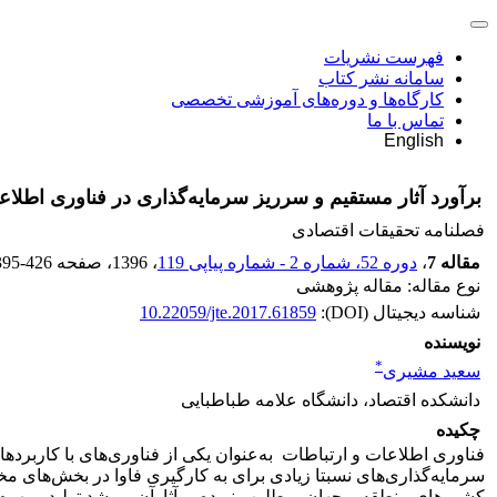
فهرست نشریات
سامانه نشر کتاب
کارگاه‌ها و دوره‌های آموزشی تخصصی
تماس با ما
English
برآورد آثار مستقیم و سرریز سرمایه‌گذاری در فناوری اطلاعا
فصلنامه تحقیقات اقتصادی
مقاله 7
،
دوره 52، شماره 2 - شماره پیاپی 119
، 1396
، صفحه
395-426
نوع مقاله: مقاله پژوهشی
شناسه دیجیتال (DOI):
10.22059/jte.2017.61859
نویسنده
*
سعید مشیری
دانشکده اقتصاد، دانشگاه علامه طباطبایی
چکیده
فناوری اطلاعات و ارتباطات به‌عنوان یکی از فناوری‌های با کاربرد
سرمایه‌گذاری‌های نسبتا زیادی برای به کارگیری فاوا در بخش‌های م
کشورهای منطقه و جهان، مطلوب نبوده و آثارآن بررشد تولید و بهره