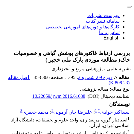
فهرست نشریات
سامانه نشر کتاب
کارگاه‌ها و دوره‌های آموزشی تخصصی
تماس با ما
English
بررسی ارتباط فاکتورهای پوشش گیاهی و خصوصیات
خاک( مطالعه موردی پارک ملی خجیر )
نشریه علمی - پژوهشی مرتع و آبخیزداری
مقاله 7
،
دوره 69، شماره 2
، 1395
، صفحه
353-366
اصل مقاله
)
808.23 K
(
نوع مقاله: مقاله پژوهشی
شناسه دیجیتال (DOI):
10.22059/jrwm.2016.61688
نویسندگان
3
2
1
*
سیداکبر جوادی
؛
علیرضا خان آرمویی
؛
محمد جعفری
1
استادیار گروه مرتعداری، واحد علوم و تحقیقات، داتشگاه آزاد
اسلامی تهران، ایران.
2
دانشجوی کارشناسی ارشد مرتعداری، واحد علوم و تحقیقات