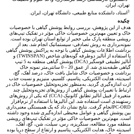
تهران، ایران.
3
استاد، دانشکده منابع طبیعی، دانشگاه تهران، ایران.
چکیده
هدف از این پژوهش، بررسی روابط پوشش گیاهی با خصوصیات
خاک و تعیین مهم‌ترین خصوصیات خاکی مؤثر در تفکیک تیپ‌های
رویشی منطقه پارک ملی خجیر از توابع استان تهران بوده است.
نمونه‌برداری به روش تصادفی- سیستماتیک انجام شد. بعد از
برداشت اطلاعات پوشش گیاهی با توجه به پراکنش پوشش گیاهی
با استفاده از آنالیز دوطرفه گونه‌های شاخص (TWINSPAN) و
آنالیز تطبیقی قوس­گیر (DCA) پوشش گیاهی منطقه به 5 تیپ
گیاهی طبقه‌بندی شد. از عمق 20 – 0 سانتی‌متر نمونه خاک
برداشت و خصوصیات خاک شامل بافت خاک، درصد آهک، گچ،
اسیدیته، هدایت الکتریکی، پتاسیم، کلسیم، منیزیم و نسبت جذب
ازت اندازه‌گیری گردید. به‌منظور تجزیه‌وتحلیل خصوصیات خاک در
ارتباط با تغییرات پوشش گیاهی از روش‌های تجزیه‌وتحلیل چند
متغیره از قبیل آنالیز تطابق کانونیک (CCA) که یکی از روش‌های
رسته­بندی است استفاده شد. این آنالیزها با استفاده از نرم‌افزار
-
PC
ORDانجام گرفت. نتایج نشان داد که یک همبستگی معنی‌داری
بین پوشش گیاهی و عوامل محیطی اندازه‌گیری شده وجود داشته
است. مهم‌ترین خصوصیات خاکی مؤثر در تفکیک تیپ‌های رویشی
منطقه مورد مطالعه، سنگریزه، رس، سیلت، شن، گچ، آهک،
اسیدیته خاک، هدایت الکتریکی، پتاسیم و ارتفاع از سطح دریا بوده