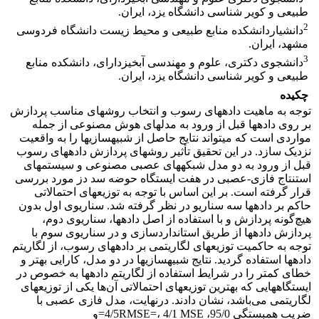
طبیعی و کویر شناسی دانشگاه یزد، ایران.
2
دانشیاردانشکده منابع طبیعی و محیط زیست دانشگاه فردوسی
مشهد، ایران.
3
دانشجوی دکتری، علوم و مهندسی آبخیزدارای، دانشکده منابع
طبیعی و کویر شناسی دانشگاه یزد، ایران.
چکیده
توجه به ماهیت داده­های رسوب و انتخاب روش­های مناسب پردازش
بر روی داده­ها قبل از ورود به مدل­های هوش مصنوعی از جمله
مواردی است که می­تواند نتایج حاصل از شبیه­سازی­ها را به واقعیت
نزدیک سازد. در این تحقیق تأثیر روش­های پردازش داده­های رسوب
قبل از ورود به دو مدل شبکه­های عصبی مصنوعی و سیستم­های
استنتاج فازی-عصبی در هفت ایستگاه حوضه سد دز مورد بررسی
قرار گرفته است. بر این اساس با توجه به توزیع­های احتمالاتی
حاکم بر داده­ها سه سناریو در نظر گرفته شد. سناریوی اول بدون
هیچ‌گونه پردازش و با استفاده از اصل داده­ها، سناریوی دوم،
پردازش داده­ها از طریق استاندارد­سازی و در سناریوی سوم با
توجه به حاکمیت توزیع­های لگاریتمی بر داد­ه­های رسوب، از لگاریتم
داده­ها استفاده گردید. نتایج شبیه­سازی­ها در دو مدل، کارایی بهتر و
خطای کمتر را در شرایط استفاده از لگاریتم داده­ها به خصوص در
ایستگاه­هایی که بهترین توزیع­های احتمالاتی آن‌ها یکی از توزیع‏های
لگاریتمی می‌باشد، نشان دادند. درنهایت، مدل فازی عصبی با
ضریب همبستگی 95/0، 4/5RMSE=، 4/1 MSE=و