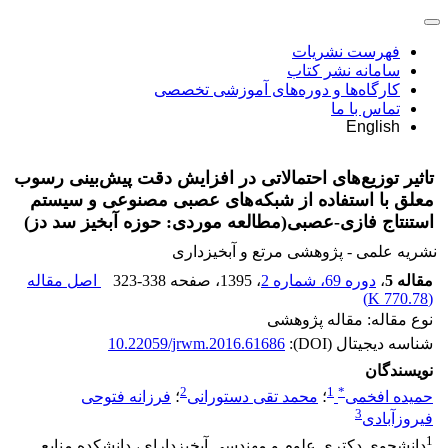
فهرست نشریات
سامانه نشر کتاب
کارگاه‌ها و دوره‌های آموزشی تخصصی
تماس با ما
English
تاثیر توزیع‌های احتمالاتی در افزایش دقت پیش‌بینی رسوب
معلق با استفاده از شبکه‌های عصبی مصنوعی و سیستم
استنتاج فازی-عصبی(مطالعه موردی: حوزه آبخیز سد دز)
نشریه علمی - پژوهشی مرتع و آبخیزداری
مقاله 5
،
دوره 69، شماره 2
، 1395
، صفحه
323-338
اصل مقاله
)
770.78 K
(
نوع مقاله: مقاله پژوهشی
شناسه دیجیتال (DOI):
10.22059/jrwm.2016.61686
نویسندگان
2
1
*
حمیده افخمی
؛
محمد تقی دستورانی
؛
فرزانه فتوحی
3
فیروزآبادی
1
دانشجوی دکتری علوم و مهندسی آبخیزدارای، دانشکده منابع