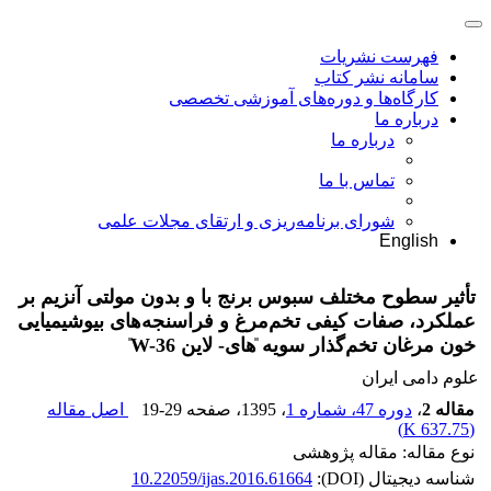
فهرست نشریات
سامانه نشر کتاب
کارگاه‌ها و دوره‌های آموزشی تخصصی
درباره ما
درباره ما
تماس با ما
شورای برنامه‌ریزی و ارتقای مجلات علمی
English
تأثیر سطوح مختلف سبوس برنج با و بدون مولتی آنزیم بر
عملکرد، صفات کیفی تخم‌مرغ و فراسنجه‌های بیوشیمیایی
خون مرغان تخم‌گذار سویه ̎های- لاین W-36 ̎
علوم دامی ایران
مقاله 2
،
دوره 47، شماره 1
، 1395
، صفحه
19-29
اصل مقاله
)
637.75 K
(
نوع مقاله: مقاله پژوهشی
شناسه دیجیتال (DOI):
10.22059/ijas.2016.61664