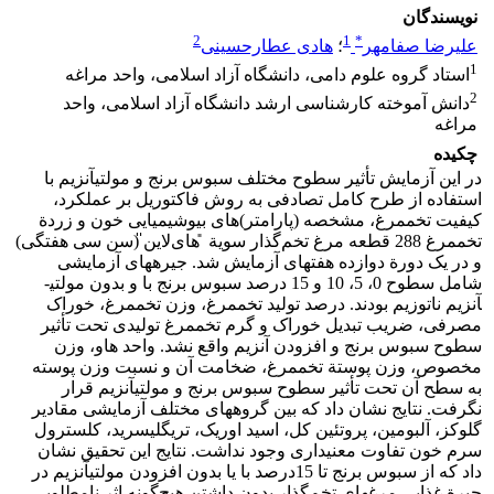
نویسندگان
2
1
*
علیرضا صفامهر
؛
هادی عطارحسینی
1
استاد گروه علوم دامی، دانشگاه آزاد اسلامی، واحد مراغه
2
دانش آموخته کارشناسی ارشد دانشگاه آزاد اسلامی، واحد
مراغه
چکیده
در این آزمایش تأثیر سطوح مختلف سبوس برنج و مولتی­آنزیم با
استفاده از طرح کامل تصادفی به روش فاکتوریل بر عملکرد،
کیفیت تخم­مرغ، مشخصه (پارامتر)های بیوشیمیایی خون و زردة
تخم­مرغ 288 قطعه مرغ تخم‌گذار سویة ̎های‌لاین̎ (سن سی هفتگی)
و در یک دورة دوازده هفته­ای آزمایش شد. جیره­های آزمایشی
شامل سطوح 0، 5، 10 و 15 درصد سبوس برنج با و بدون مولتی­
آنزیم ناتوزیم بودند. درصد تولید تخم­مرغ، وزن تخم­مرغ، خوراک
مصرفی، ضریب تبدیل خوراک و گرم تخم­مرغ تولیدی تحت تأثیر
سطوح سبوس برنج و افزودن آنزیم واقع نشد. واحد هاو، وزن
مخصوص، وزن پوستة تخم­مرغ، ضخامت آن و نسبت وزن پوسته
به سطح آن تحت تأثیر سطوح سبوس برنج و مولتی­آنزیم قرار
نگرفت. نتایج نشان داد که بین گروه­های مختلف آزمایشی مقادیر
گلوکز، آلبومین، پروتئین کل، اسید اوریک، تری­گلیسرید، کلسترول
سرم خون تفاوت معنی­داری وجود نداشت. نتایج این تحقیق نشان
داد که از سبوس برنج تا 15درصد با یا بدون افزودن مولتی­آنزیم در
جیرة غذایی مرغ­های تخم‌گذار بدون داشتن هیچ‌گونه اثر نامطلوبی