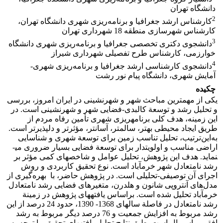
دانشگاه تهران
2
کارشناس ارشد جغرافیا و برنامه‌ریزی شهری دانشگاه تهران،
کارشناس شهرسازی منطقه 18 شهرداری تهران
3
دانشجوی دکتری تخصصی جغرافیا و برنامه‌ریزی شهری دانشگاه
خوارزمی، کارشناس طرح تفصیلی شهرداری شیراز
4
دانشجوی کارشناسی ارشد جغرافیا و برنامه‌ریزی شهری-
آمایش شهری، دانشگاه پیام نور رشت
چکیده
یکی از مهم­ترین مباحث شهر و شهرنشینی در ایران امروز، بررسی
و تحلیل رشد و توسعة کالبدی-فضایی شهر و شهرنشینی است. در
این زمینه، هدف کلی برنامه­ریزی شهری تأمین رفاه مردم از
طریق ایجاد محیطی بهتر، سالم­تر، آسان­تر، مؤثرتر و دلپذیرتر است.
به‌این‌ترتیب، تحلیل تناسب زمین برای توسعة شهری و شناسایی
اراضی مناسب و اولویت­دار برای توسعة­ فضایی بسیار ضروری می­
نماید. هدف این پژوهش، تحلیل عوامل و شاخص­های کمی مؤثر بر
رشد نامتعادل شهر خرم­آباد است. نوع تحقیق کاربردی و روش
اجرای آن توصیفی-تحلیلی است. در پژوهش حاضر، با بهره‌گیری از
مدل‌های آنتروپی شانون و هلدرن، متغیرهای فضایی رشد نامتعادل
خرم­آباد تحلیل شده است. براساس یافته­های پژوهش در زمینة
رشد نامتعادل در فاصلة سال­های 1368- 1390، حدود 24 درصد از این
رشد مربوط به افزایش جمعیت و 76 درصد دیگر مربوط به رشد
افقی و اسپرال است. طبق نتایج تحلیل یافته­های تحقیق، با توجه به