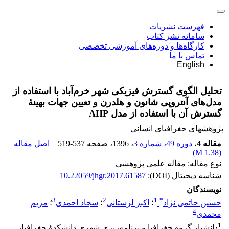
فهرست نشریات
سامانه نشر کتاب
کارگاه‌ها و دوره‌های آموزشی تخصصی
تماس با ما
English
تحلیل الگوی گسترش فیزیکی شهر خرم‌آباد با استفاده از
مدل‌های آنتروپی شانون و هلدرن و تعیین جهات بهینۀ
گسترش آن با استفاده از مدل AHP
پژوهشهای جغرافیای انسانی
مقاله 4
،
دوره 49، شماره 3
، 1396
، صفحه
519-537
اصل مقاله
)
1.38 M
(
نوع مقاله: مقاله علمی پژوهشی
شناسه دیجیتال (DOI):
10.22059/jhgr.2017.61587
نویسندگان
3
2
1
*
حسین حاتمی نژاد
؛
اکبر لرستانی
؛
سجاد احمدی
؛
مریم
4
محمدی
1
دانشیار گروه جغرافیا و برنامه‌ریزی شهری دانشکدۀ جغرافیا،