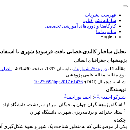
فهرست نشریات
سامانه نشر کتاب
کارگاه‌ها و دوره‌های آموزشی تخصصی
تماس با ما
English
تحلیل ساختار کالبدی-فضایی بافت فرسودۀ شهری با استفاده از GIS (مطالعۀ مـوردی: هستۀ مرکزی شهر 
پژوهشهای جغرافیای انسانی
مقاله 11
،
دوره 50، شماره 2
، تابستان 1397
، صفحه
409-430
اصل مق
نوع مقاله: مقاله علمی پژوهشی
شناسه دیجیتال (DOI):
10.22059/jhgr.2017.61436
نویسندگان
2
1
*
شیرکو احمدی
؛
احمد پوراحمد
1
باشگاه پژوهشگران جوان و نخبگان، مرکز سردشت، دانشگاه آزاد
2
استاد جغرافیا و برنامه‌‌ریزی شهری، دانشگاه تهران
چکیده
یکی از موضوعاتی که به‌‌منظور شناخت یک شهر و نحوة شکل‌‌گیری آن