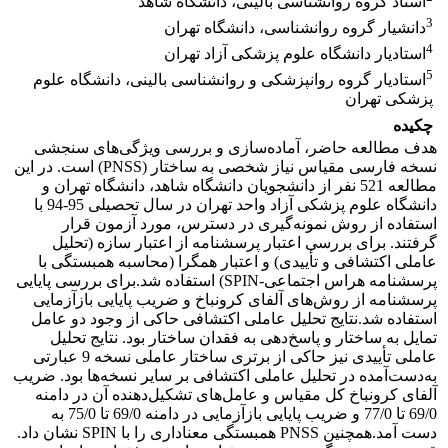
استاد گروه روانشناسی بالینی، دانشگاه شاهد
3
دانشیار گروه روانشناسی، دانشگاه تهران
4
استادیار دانشگاه علوم پزشکی آزاد تهران
5
استادیار گروه روانپزشکی و روانشناسی بالینی، دانشگاه علوم
پزشکی تهران
چکیده
هدف مطالعه حاضر، آماده‌سازی و بررسی ویژگی‌های سنجشی
نسخه فارسی مقیاس نیاز شخصی به ساختار (PNSS) است. در این
مطالعه 521 نفر از دانشجویان دانشگاه شاهد، دانشگاه تهران و
دانشگاه علوم پزشکی آزاد واحد تهران در سال تحصیلی 95-94 با
استفاده از روش نمونه‌گیری در دسترس، مورد آزمون قرار
گرفتند. برای بررسی اعتبار پرسشنامه از اعتبار سازه (تحلیل
عاملی اکتشافی و تأییدی) و اعتبار همگرا (محاسبه همبستگی با
پرسشنامه هراس اجتماعی-SPIN) استفاده شد.برای بررسی پایایی
پرسشنامه از روش‌های آلفای کرونباخ و ضریب پایایی بازآزمایی
استفاده شد.نتایج تحلیل عاملی اکتشافی حاکی از وجود دو عامل
تمایل به ساختار و پاسخ‌دهی به فقدان ساختار بود. نتایج تحلیل
عاملی تأییدی نیز حاکی از برتری ساختار عاملی نسخه 9 عبارتی
به‌دست‌آمده در تحلیل عاملی اکتشافی بر سایر نسخه‌ها بود. ضریب
آلفای کرونباخ کل مقیاس و عامل‌های تشکیل‌دهنده آن در دامنه
69/0 تا 77/0 و ضریب پایایی بازآزمایی در دامنه 69/0 تا 75/0 به
دست آمد.همچنین PNSS همبستگی معناداری را با SPIN نشان داد.