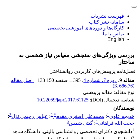
فهرست نشریات
سامانه نشر کتاب
کارگاه‌ها و دوره‌های آموزشی تخصصی
تماس با ما
English
بررسی ویژگی‌های سنجشی مقیاس نیاز شخصی به
ساختار
فصل‌نامه پژوهش‌های کاربردی روانشناختی
مقاله 9
،
دوره 7، شماره 4
، 1395
، صفحه
133-150
اصل مقاله
)
686.76 K
(
نوع مقاله: مقاله پژوهشی
شناسه دیجیتال (DOI):
10.22059/japr.2017.61125
نویسندگان
3
2
*
1
خدیجه علوی
؛
محمدعلی اصغری مقدم
؛
عباس رحیمی نژاد
؛
5
4
حجت الله فراهانی
؛
گیتی شمس
1
دانشجوی دکترای تخصصی روانشناسی بالینی، دانشگاه شاهد
2