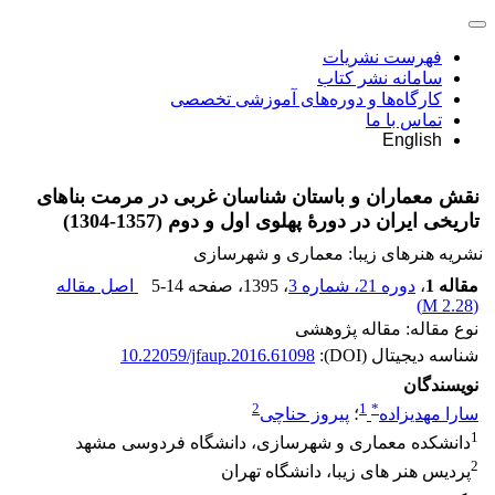
فهرست نشریات
سامانه نشر کتاب
کارگاه‌ها و دوره‌های آموزشی تخصصی
تماس با ما
English
نقش معماران و باستان شناسان غربی در مرمت بناهای
تاریخی ایران در دورۀ پهلوی اول و دوم (1357-1304)
نشریه هنرهای زیبا: معماری و شهرسازی
مقاله 1
،
دوره 21، شماره 3
، 1395
، صفحه
5-14
اصل مقاله
)
2.28 M
(
نوع مقاله: مقاله پژوهشی
شناسه دیجیتال (DOI):
10.22059/jfaup.2016.61098
نویسندگان
2
1
*
سارا مهدیزاده
؛
پیروز حناچی
1
دانشکده معماری و شهرسازی، دانشگاه فردوسی مشهد
2
پردیس هنر های زیبا، دانشگاه تهران