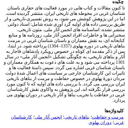
چکیده
تا کنون مقالات و کتاب هایی در مورد فعالیت های حفاری باستان
شناسان غربی در محوطه های تاریخی ایران، منتشر گردیده است.
اما در این پژوهش کوشش می شود، به روش تفسیری-تاریخی و از
طریق بررسی داده های اولیه گرد آوری شده شامل: اسناد دولتی
منتشر نشده، اساسنامه های انجمن آثار ملی، متون تاریخی،
سخنرانی ها و خاطرات افراد انجمن آثار ملی، روزنامه ها و منابع
کتابخانه ای، به نقش معماران و باستان شناسان غربی در مرمت
بناهای تاریخی در دوره پهلوی (1357- 1304) پرداخته شود. در ابتدا،
پس از ذکر مقدمه ای کوتاه در خصوص رویکرد پادشاهان قاجار به
آثار و بناهای تاریخی، به چگونگی تشکیل «انجمن آثار ملی» در سال
1301 پرداخته می شود و به علت های دعوت به همکاری معماران و
باستان شناسان غربی اشاره می گردد. سپس دامنۀ فعالیت ها و
تاثیرات این کارشناسان خارجی بر سیاست های اعمال شدۀ دولت
مردان دورۀ پهلوی در خصوص حفاظت و مرمت از بناهای تاریخی
ایران بررسی می گردد. با بررسی داده های اولیه که تا کنون مورد
بررسی قرار نگرفته اند، این پژوهش به واکاوی نقش کارشناسان
غربی در حفاظت یا تخریب بناها و آثار تاریخی در دوران پهلوی می
پردازد.
کلیدواژه‌ها
مرمت و حفاظت
؛
بناهای تاریخی
؛
انجمن آثار ملی
؛
کارشناسان
غربی
؛
دوران پهلوی