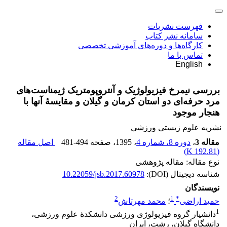
فهرست نشریات
سامانه نشر کتاب
کارگاه‌ها و دوره‌های آموزشی تخصصی
تماس با ما
English
بررسی نیمرخ فیزیولوژیک و آنتروپومتریک ژیمناست‌های
مرد حرفه‌ای دو استان کرمان و گیلان و مقایسۀ آنها با
هنجار موجود
نشریه علوم زیستی ورزشی
مقاله 3
،
دوره 8، شماره 4
، 1395
، صفحه
481-494
اصل مقاله
)
192.81 K
(
نوع مقاله: مقاله پژوهشی
شناسه دیجیتال (DOI):
10.22059/jsb.2017.60978
نویسندگان
2
1
*
حمید اراضی
؛
محمد مهرتاش
1
دانشیار گروه فیزیولوژی ورزشی دانشکدۀ علوم ورزشی،
دانشگاه گیلان، رشت، ایران