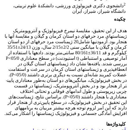
2
دانشجوی دکتری فیزیولوژی ورزشی، دانشکدۀ علوم تربیتی،
دانشگاه شیراز، شیراز، ایران
چکیده
هدف از این تحقیق، مقایسۀ نیمرخ فیزیولوژیک و آنتروپومتریک
ژیمناست­های مرد حرفه­ای دو استان کرمان و گیلان و مقایسۀ‌ آنها با
هنجار بود. آزمودنی­ها شامل20 ژیمناست مرد حرفه­ای از دو استان
کرمان و گیلان با میانگین سنی 2/2±2/15 سال، وزن 24/13±35/51
کیلو‌گرم و قد 36/11±80/161 سانتی‌متر بودند. داده­ها با استفاده از
آمار توصیفی و استنباطی (t استیودنت) در سطح معناداری 05/0>P
بررسی شدند. یافته‌ها نشان داد ژیمناست­های استان گیلان در
انعطاف­پذیری و ژیمناست­های استان کرمان در سرعت و استقامت
عضلات کمربند شانه‌ای نسبت به دیگری برتری داشتند (05/0>P).
در بخش فیزیولوژیک، میانگین‌های دو استان به‌طور معناداری پایین­
تر از هنجار بود و در بخش آنتروپومتریک، ژیمناست­ها در قسمت
چربی زیرپوستی و طول اندام­های فوقانی و تحتانی اختلاف
معناداری با هنجار داشتند (05/0>P). براساس نتایج، ژیمناست‌های
این تحقیق در بخش فیزیولوژیک، در سطح پایین‌تری از هنجار قرار
دارند که این امر لزوم توجه هرچه بیشتر مربیان به برنامه­های
افزایش آمادگی جسمانی و فیزیولوژیک ژیمناست­ها را آشکار می‌کند.
کلیدواژه‌ها