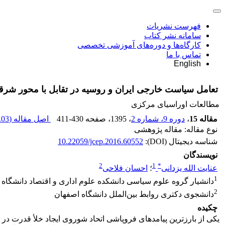
فهرست نشریات
سامانه نشر کتاب
کارگاه‌ها و دوره‌های آموزشی تخصصی
تماس با ما
English
تعامل سیاست خارجی ایران و روسیه در تقابل با محور شرق
مطالعات اوراسیای مرکزی
مقاله 15
،
دوره 9، شماره 2
، 1395
، صفحه
411-430
اصل مقاله (
03 K
نوع مقاله: مقاله پژوهشی
شناسه دیجیتال (DOI):
10.22059/jcep.2016.60552
نویسندگان
2
1
*
عنایت الله یزدانی
؛
احسان فلاحی
1
دانشیار گروه علوم سیاسی دانشکده علوم اداری و اقتصاد دانشگاه
2
دانشجوی دکتری روابط بین‌الملل دانشگاه اصفهان
چکیده
یکی از بارزترین پیامدهای فروپاشی اتحاد شوروی ایجاد خلأ قدرت در ج