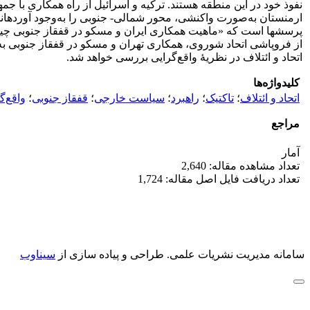
نفوذ خود در این منطقه هستند. ترکیه و اسرائیل از راه همکاری با جم
ارمنستان به­‌صورت واکنشی، محور شمالی- جنوبی را به‌وجود آورده­اند؛ 
پرسش­ها است که «ماهیت همکاری ایران و مسکو در قفقاز جنوبی چی
از فروپاشی اتحاد شوروی، همکاری تهران و مسکو در قفقاز جنوبی به
اتحاد و ائتلاف در نظریۀ واقع‌گرایی بررسی خواهد شد.
کلیدواژه‌ها
اتحاد و ائتلاف
؛
تاکتیک
؛
راهبرد
؛
سیاست ‌خارجی
؛
قفقاز جنوبی
؛
واقع‌گ
مراجع
آمار
تعداد مشاهده مقاله: 2,640
تعداد دریافت فایل اصل مقاله: 1,724
سامانه مدیریت نشریات علمی.
طراحی و پیاده سازی از
سیناوب