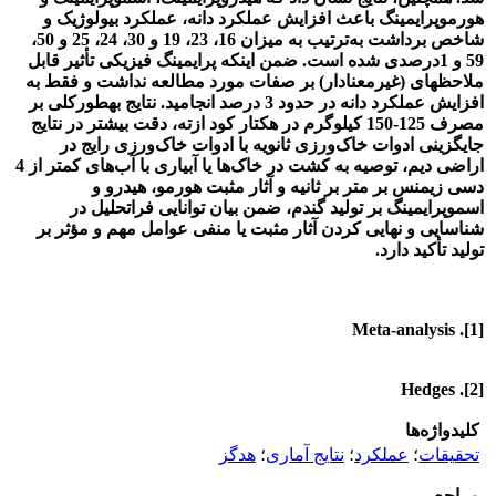
هورموپرایمینگ باعث افزایش عملکرد دانه، عملکرد بیولوژیک و
شاخص برداشت به‌‌ترتیب به میزان 16، 23، 19 و 30، 24، 25 و 50،
59 و 1درصدی شده است. ضمن اینکه پرایمینگ فیزیکی تأثیر قابل
ملاحظه‏ای (غیرمعنادار) بر صفات مورد مطالعه نداشت و فقط به
افزایش عملکرد دانه در حدود 3 درصد انجامید. نتایج به‏طورکلی بر
مصرف 125-150 کیلوگرم در هکتار کود ازته، دقت بیشتر در نتایج
جایگزینی ادوات خاک‌ورزی ثانویه با ادوات خاک‌ورزی رایج در
اراضی دیم، توصیه به کشت در خاک‌ها یا آبیاری با آب‌های کمتر از 4
دسی زیمنس بر متر بر ثانیه و آثار مثبت هورمو، هیدرو و
اسموپرایمینگ بر تولید گندم، ضمن بیان توانایی فراتحلیل در
شناسایی و نهایی کردن آثار مثبت یا منفی عوامل مهم و مؤثر بر
تولید تأکید دارد.
[1]. Meta-analysis
[2]. Hedges
کلیدواژه‌ها
تحقیقات
؛
عملکرد
؛
نتایج آماری
؛
هدگز
مراجع