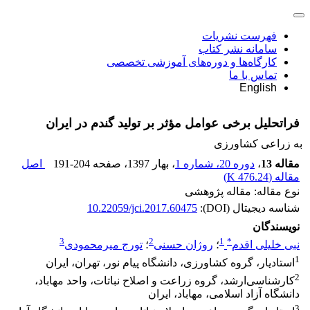
فهرست نشریات
سامانه نشر کتاب
کارگاه‌ها و دوره‌های آموزشی تخصصی
تماس با ما
English
فراتحلیل برخی عوامل مؤثر بر تولید گندم در ایران
به زراعی کشاورزی
مقاله 13
،
دوره 20، شماره 1
، بهار 1397
، صفحه
191-204
اصل
مقاله (
476.24 K
)
نوع مقاله: مقاله پژوهشی
شناسه دیجیتال (DOI):
10.22059/jci.2017.60475
نویسندگان
3
2
1
*
نبی خلیلی اقدم
؛
روژان حسنی
؛
تورج میرمحمودی
1
استادیار، گروه کشاورزی، دانشگاه پیام نور، تهران، ایران
2
کارشناسی‌ارشد، گروه زراعت و اصلاح نباتات، واحد مهاباد،
دانشگاه آزاد اسلامی، مهاباد، ایران
3