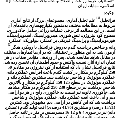
استادیار، گروه زراعت و اصلاح نباتات، واحد مهاباد، دانشگاه آزاد
اسلامی، مهاباد، ایران
چکیده
[1]
فراتحلیل
علم تحلیل آماری، مجموعه‌ای بزرگ از نتایج آماری
مربوط به مطالعات مختلف به‌منظور یکپارچه‏سازی یافته‌های آن
است. در این مطالعه اثر برخی عملیات زراعی شامل خاک‌ورزی،
سطوح کود نیتروژن، تنش شوری، هیدروپرایمینگ، اسموپرایمینگ،
هورموپرایمینگ و پرایمینگ فیزیکی بر عملکرد بیولوژیک، عملکرد
[2]
دانه و شاخص برداشت گندم به‌روش فراتحلیل با رویکرد هدگز
آزمون شد. به این منظور در تحقیقاتی که در آن‌ها تیمار‌های مختلف
در مقابل شاهد مقایسه شدند، پس از وزن‏دهی مقادیر صفات در هر
تیمار، اندازة آثار، نسبت واکنش و حدود اطمینان آن تخمین زده شد.
نتایج فراتحلیل نشان داد که استفاده از کود نیتروژن در مقادیر 50-
250 کیلوگرم در هکتار در کشت گندم باعث افزایش عملکرد دانه،
عملکرد بیولوژیک و شاخص برداشت شد. بیشترین عملکرد دانه و
عملکرد بیولوژیک در سطح 125-150 کیلوگرم در هکتار و بالاترین
شاخص برداشت نیز در سطح 230-250 کیلوگرم در هکتار مشاهد
شد. خاک‏ورزی ثانویه نیز نسبت به خاک‏ورزی رایج در هر دو اراضی
دیم و آبی باعث افت عملکرد دانه، عملکرد بیولوژیک و شاخص
برداشت شد که این کاهش در اراضی دیم مشهودتر بود. کمترین
(15/21 درصد) و بیشترین (41/76 درصدی) افت تولید گندم (عملکرد
دانه) نیز در شوری4-6 و 12-16 دسی‏زیمنس بر متر در ثانیه حاصل
شد. همچنین، نتایج نشان داد که هیدروپرایمینگ، اسموپرایمینگ و