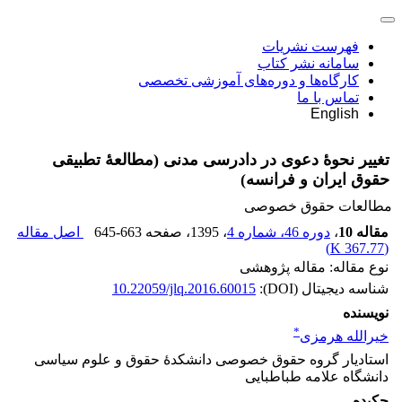
فهرست نشریات
سامانه نشر کتاب
کارگاه‌ها و دوره‌های آموزشی تخصصی
تماس با ما
English
تغییر نحوۀ دعوی در دادرسی مدنی (مطالعۀ تطبیقی
حقوق ایران و فرانسه)
مطالعات حقوق خصوصی
مقاله 10
،
دوره 46، شماره 4
، 1395
، صفحه
645-663
اصل مقاله
)
367.77 K
(
نوع مقاله: مقاله پژوهشی
شناسه دیجیتال (DOI):
10.22059/jlq.2016.60015
نویسنده
*
خیرالله هرمزی
استادیار گروه حقوق خصوصی دانشکدۀ حقوق و علوم سیاسی
دانشگاه علامه طباطبایی
چکیده