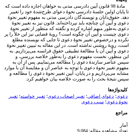
مادۀ 98 قانون آیین دادرسی مدنی به خواهان اجازه داده است که
تا پایان اولین جلسۀ دادرسی نحوۀ دعوای طرح‌شدۀ خود را تغییر
دهد. حقوق‌دانان و نویسندگان دادرسی مدنی به مفهوم تغییر نحوۀ
دعوی و آیین آن چنانچه باید نپرداخته‌اند. قانون نیز به تغییر نحوۀ
دعوی به‌طور مبهم اشاره کرده و نگفته که منظور از تغییر نحوۀ
دعوی چیست و آیین آن چگونه است؟ رویۀ قضایی نیز این خلأ را پر
نکرده و درخصوص تغییر نحوۀ دعوی تا جایی که نویسنده مطلع
است، رویۀ روشنی نداشته است. در این مقاله به تبیین تغییر نحوۀ
دعوی و آیین آن با مطالعۀ تطبیقی حقوق فرانسه می‌پردازیم. به
این منظور، نخست مفهوم دعوی را به‌طور خلاصه بررسی، و
سپس عناصر سازندۀ دعوی را مطالعه می‌نماییم. پس از آن به
مفهوم تغییر نحوۀ دعوی با توجه به عناصر آن و مقایسۀ آن با موارد
مشابه می‌پردازیم و در پایان، آیین تغییر نحوۀ دعوی را مطالعه و
سپس نتیجۀ بحث را به صورت خلاصه بیان خواهیم کرد.
کلیدواژه‌ها
دعوی
؛
دعوای اضافی
؛
تغییر اصحاب دعوی
؛
تغییر خواسته
؛
تغییر
نحوۀ دعوی
؛
سبب دعوی
مراجع
آمار
تعداد مشاهده مقاله: 9,084