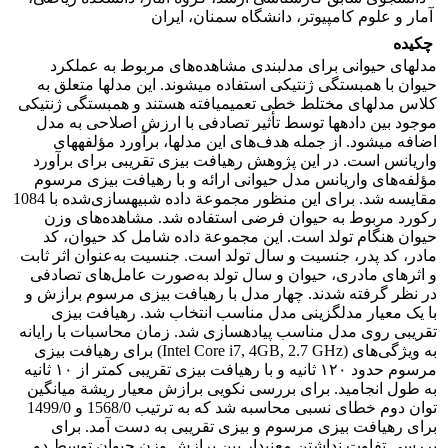
آمار و علوم کامپیوتر، دانشگاه سمنان، ایران
چکیده
مدل­های حیوانی برای مدل­بندی مشاهده‌های مربوط به عملکرد
حیوان با همبستگی ژنتیکی استفاده می­شوند. این مدل­ها متعلق به
کلاس مدل­های مختلط خطی تعمیم­یافته هستند و همبستگی ژنتیکی
موجود بین داده­ها توسط تأثیر تصادفی با ارزش اصلاحی به مدل
اضافه می­شود. از جمله هدف‌های این مدل­ها، برآورد مؤلفه­های
واریانس است. در این پژوهش رهیافت بیزی تقریبی برای برآورد
مؤلفه‌های واریانس مدل حیوانی ارائه و با رهیافت بیزی مرسوم
مقایسه شد. برای این منظور مجموعة داده‌ شبیه­سازی‌شده با 1084
رکورد مربوط به حیوان فرضی استفاده شد. مشاهده‌های وزن
حیوان هنگام تولد است. این مجموعة داده شامل کد حیوان، کد
مادر، کد پدر، جنسیت و سال تولد است. جنسیت به‌عنوان اثر ثابت
و اثرهای مادری، حیوان و سال تولد به‌صورت عامل‌های تصادفی
در نظر گرفته شدند. چهار مدل با رهیافت بیزی مرسوم برازش و
با یک معیار مدل­گزینی مدل مناسب انتخاب شد. رهیافت بیزی
تقریبی روی مدل مناسب پیاده­سازی شد. زمان محاسبات با رایانه
به ویژگی‌های (Intel Core i7, 4GB, 2.7 GHz) برای رهیافت بیزی
مرسوم حدود ١٢٠ ثانیه و با رهیافت بیزی تقریبی کمتر از ١٠ ثانیه
به طول انجامید. برای بررسی نکویی برازش معیار ریشة میانگین
توان دوم خطای نسبی محاسبه شد که به ترتیب 1568/0 و 1499/0
برای رهیافت بیزی مرسوم و بیزی تقریبی به دست آمد. برای
بررسی تفاوت نداشتن معنی­دار بین برازش وزن حیوان توسط دو