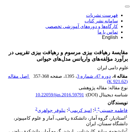
فهرست نشریات
سامانه نشر کتاب
کارگاه‌ها و دوره‌های آموزشی تخصصی
تماس با ما
English
مقایسة رهیافت بیزی مرسوم و رهیافت بیزی تقریبی در
برآورد مؤلفه‌های واریانس مدل‌های حیوانی
علوم دامی ایران
مقاله 4
،
دوره 47، شماره 3
، 1395
، صفحه
357-368
اصل مقاله
)
921.62 K
(
نوع مقاله: مقاله پژوهشی
شناسه دیجیتال (DOI):
10.22059/ijas.2016.59791
نویسندگان
2
1
1
*
فاطمه حسینی
؛
امید کریمی
؛
نیلوفر جواهری
1
استادیار، گروه آمار، دانشکدة ریاضی، آمار و علوم کامپیوتر،
دانشگاه سمنان، ایران
2
دانشجوی سابق کارشناسی ارشد، گروه آمار، دانشکدة ریاضی،