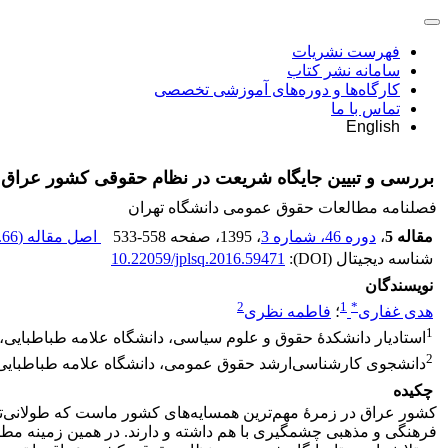
فهرست نشریات
سامانه نشر کتاب
کارگاه‌ها و دوره‌های آموزشی تخصصی
تماس با ما
English
بررسی و تبیین جایگاه شریعت در نظام حقوقی کشور عراق ب
فصلنامه مطالعات حقوق عمومی دانشگاه تهران
مقاله 5
،
دوره 46، شماره 3
، 1395
، صفحه
533-558
اصل مقاله (
66 K
شناسه دیجیتال (DOI):
10.22059/jplsq.2016.59471
نویسندگان
2
1
*
هدی غفاری
؛
فاطمه نظری
1
استادیار دانشکدۀ حقوق و علوم سیاسی، دانشگاه علامه طباطبایی، ت
2
دانشجوی کارشناسی‌ارشد حقوق عمومی، دانشگاه علامه طباطبایی، 
چکیده
کشور عراق در زمرۀ مهم‌ترین همسایه‌های کشور ماست که طولانی‌تری
فرهنگی و مذهبی چشمگیری با هم داشته و دارند. در همین زمینه مطا