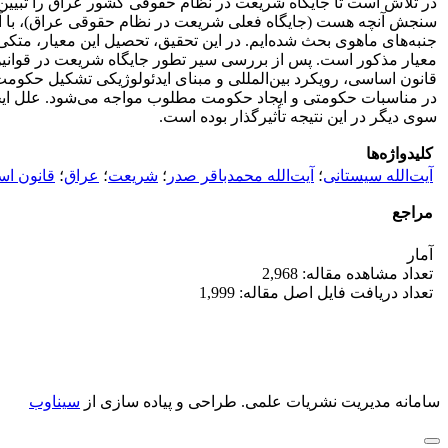
در تلاش است تا جایگاه شریعت در نظام حقوقی کشور عراق را تبیین و 
سنجش آنچه هست (جایگاه فعلی شریعت در نظام حقوقی عراق)، با آنچه 
جنبه‌های ماهوی بحث شده‌ایم. در این تحقیق، تحصیل این معیار، م
معیار مذکور است. پس از بررسی سیر تطور جایگاه شریعت در قوانین
قانون اساسی، رویکرد بین‌المللی و مبنای ایدئولوژیکی تشکیل حکومت
در مناسبات حکومتی و ایجاد حکومت مطلوب مواجه می‌شود. علل ای
سوی دیگر در این نتیجه تأثیرگذار بوده است.
کلیدواژه‌ها
آیت‌الله سیستانی
؛
آیت‌الله محمدباقر صدر
؛
شریعت
؛
عراق
؛
قانون ا
مراجع
آمار
تعداد مشاهده مقاله: 2,968
تعداد دریافت فایل اصل مقاله: 1,999
سامانه مدیریت نشریات علمی.
طراحی و پیاده سازی از
سیناوب