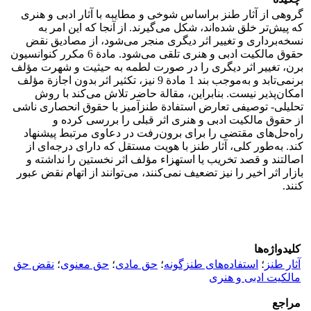
گروهی از آثار طنز براساس شوخی و مطایبه با آثار ادبی و هنری
که پیش‌تر خلق‌ شده‌اند، شکل می‌گیرند. از آنجا که این امر به
نسخه‌برداری و تغییر اثر دیگری منجر می‌شود، از مصادیق نقض
حقوق مالکیت ادبی و هنری تلقی می‌شود. مادة 6 مکرر کنوانسیون
برن، تغییر اثر دیگری را در صورت لطمه به حیثیت و شهرت مؤلف
برنمی‌تابد و به‌موجب بند 1 مادة 9 نیز، تکثیر اثر بدون اجازة مؤلف
امکان‌پذیر نیست. بنابراین، مقالة حاضر تلاش می‌کند با روش
تحلیلی- توصیفی تعارض استفادة طنزآمیز با حقوق انحصاری ناشی
از حقوق مالکیت ادبی و هنری اثر قبلی را بررسی کرده و
راه‌حل‌های مقتضی را برای برون‌رفت در دعاوی مرتبط پیشنهاد
کند. به‌طور کلی، آثار طنز با هویت مستقل که دارای درجه‌ای از
اصالتند و قصد تخریب یا استهزاء مؤلف اثر نخستین را نداشته و
بازار اثر اخیر را نیز تضعیف نمی‌کنند، می‌توانند از اتهام نقض عبور
کنند.
کلیدواژه‌ها
آثار طنز
؛
استفاده‌های طنزگونه
؛
حق مادی
؛
حق معنوی
؛
نقض حق
مالکیت ادبی و هنری
مراجع