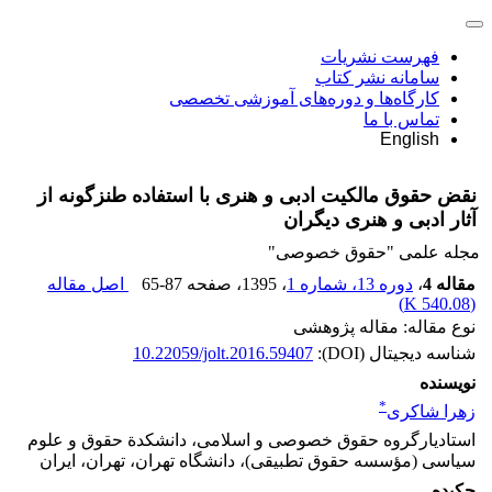
فهرست نشریات
سامانه نشر کتاب
کارگاه‌ها و دوره‌های آموزشی تخصصی
تماس با ما
English
نقض حقوق مالکیت ادبی و هنری با استفاده‌ طنزگونه از
آثار ادبی و هنری دیگران
مجله علمی "حقوق خصوصی"
مقاله 4
،
دوره 13، شماره 1
، 1395
، صفحه
65-87
اصل مقاله
)
540.08 K
(
نوع مقاله: مقاله پژوهشی
شناسه دیجیتال (DOI):
10.22059/jolt.2016.59407
نویسنده
*
زهرا شاکری
استادیارگروه حقوق خصوصی و اسلامی، دانشکدة حقوق و علوم
سیاسی (مؤسسه حقوق تطبیقی)، دانشگاه تهران، تهران، ایران
چکیده