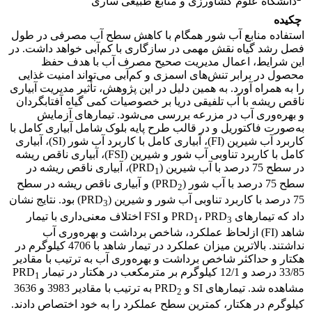
دانشگاه علوم کشاورزی و منابع طبیعی ساری
چکیده
استفاده منابع آب شور همگام با کاهش سطح آب مصرفی در طول
فصل رشد گیاه نقش مهمی در سازگاری با کم‌آبی خواهد داشت. در
این شرایط، اعمال مدیریت صحیح مصرف آب با هدف حفظ
محصول در برابر تنش‌های اسمزی و کم‌آبی می‌تواند امنیت غذایی
را به همراه آورد. به همین دلیل در این پژوهش، تأثیر مدیریت آبیاری
ناقص ریشه با آب تلفیقی دریا بر خصوصیات کمی گیاه آفتابگردان
و بهره‌وری آب در مزرعه بررسی می‌شود. تیمارهای آزمایش
به‌صورت فاکتوریل و در قالب طرح پایه بلوک شامل آبیاری کامل با
کاربرد آب شیرین (FI)، آبیاری کامل با کاربرد آب شور (SI)، آبیاری
کامل با کاربرد تناوبی آب شور و شیرین (FSI)، آبیاری ناقص ریشه
در سطح 75 درصد با آب شیرین (PRD
)، آبیاری ناقص ریشه در
1
سطح 75 درصد با آب شور (PRD
) و آبیاری ناقص ریشه در سطح
2
75 درصد با کاربرد تناوبی آب شور و شیرین (PRD
) بود. نتایج نشان
3
داد که تیمارهای PRD
، PRD
و FSI اختلاف معنی‌داری با تیمار
1
3
شاهد (FI) ازلحاظ عملکرد، شاخص برداشت و بهره‌وری آب
نداشتند. بالاترین میزان عملکرد در تیمار شاهد با 4706 کیلوگرم در
هکتار و حداکثر شاخص برداشت و بهره‌وری آب به ترتیب با مقادیر
33/85 درصد و 12/1 کیلوگرم بر مترمکعب در هکتار در تیمار PRD
1
مشاهده شد. تیمارهای SI و PRD
به ترتیب با مقادیر 3983 و 3636
2
کیلوگرم در هکتار، کمترین سطح عملکرد را به خود اختصاص دادند.