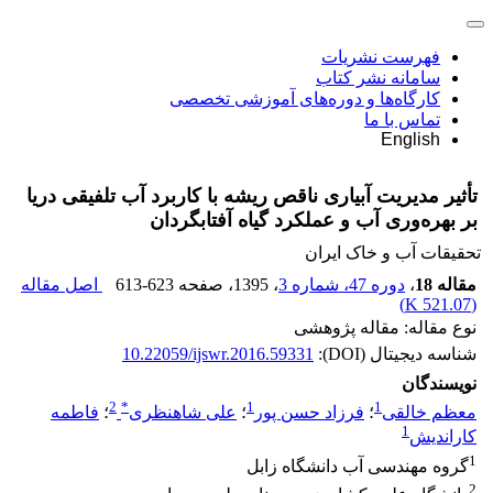
فهرست نشریات
سامانه نشر کتاب
کارگاه‌ها و دوره‌های آموزشی تخصصی
تماس با ما
English
تأثیر مدیریت آبیاری ناقص ریشه با کاربرد آب تلفیقی دریا
بر بهره‌وری آب و عملکرد گیاه آفتابگردان
تحقیقات آب و خاک ایران
مقاله 18
،
دوره 47، شماره 3
، 1395
، صفحه
613-623
اصل مقاله
)
521.07 K
(
نوع مقاله: مقاله پژوهشی
شناسه دیجیتال (DOI):
10.22059/ijswr.2016.59331
نویسندگان
2
*
1
1
معظم خالقی
؛
فرزاد حسن پور
؛
علی شاهنظری
؛
فاطمه
1
کاراندیش
1
گروه مهندسی آب دانشگاه زابل
2