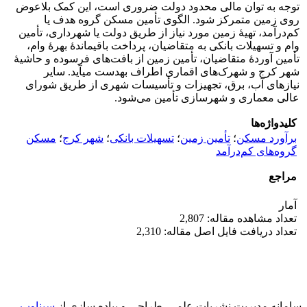
توجه به توان مالی محدود دولت ضروری است، این کمک بلاعوض
روی زمین متمرکز شود. الگوی تأمین مسکن گروه هدف یا
کم‌درآمد، تهیۀ زمین مورد نیاز از طریق دولت یا شهرداری، تأمین
وام و تسهیلات بانکی به متقاضیان، پرداخت باقیماندۀ بهرۀ وام،
تأمین آوردۀ متقاضیان، تأمین زمین از بافت‌های فرسوده و حاشیۀ
شهر کرج و شهرک‌های اقماری اطراف به­دست می­آید. سایر
نیازهای آب، برق، تجهیزات و تأسیسات شهری از طریق شورای
عالی معماری و شهرسازی تأمین می‌شود.
کلیدواژه‌ها
برآورد مسکن
؛
تأمین زمین
؛
تسهیلات بانکی
؛
شهر کرج
؛
مسکن
گروه‌های کم‌درآمد
مراجع
آمار
تعداد مشاهده مقاله: 2,807
تعداد دریافت فایل اصل مقاله: 2,310
سامانه مدیریت نشریات علمی.
طراحی و پیاده سازی از
سیناوب