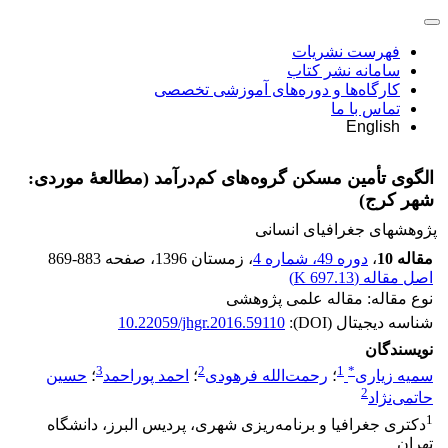
فهرست نشریات
سامانه نشر کتاب
کارگاه‌ها و دوره‌های آموزشی تخصصی
تماس با ما
English
الگوی تأمین مسکن گروه‌های کم‌درآمد (مطالعۀ موردی:
شهر کرج)
پژوهشهای جغرافیای انسانی
مقاله 10
،
دوره 49، شماره 4
، زمستان 1396
، صفحه
869-883
اصل مقاله (
697.13 K
)
نوع مقاله: مقاله علمی پژوهشی
شناسه دیجیتال (DOI):
10.22059/jhgr.2016.59110
نویسندگان
3
2
1
*
سمیه زیاری
؛
رحمت‌الله فرهودی
؛
احمد پوراحمد
؛
حسین
2
حاتمی‌نژاد
1
دکتری جغرافیا و برنامه‌ریزی شهری، پردیس البرز، دانشگاه
تهران