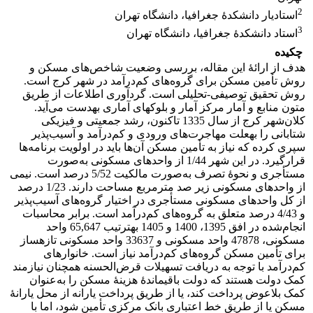
2
استادیار دانشکدۀ جغرافیا، دانشگاه تهران
3
استاد دانشکدۀ جغرافیا، دانشگاه تهران
چکیده
هدف از ارائۀ این مقاله، بررسی وضعیت شاخص‌های مسکن و
روش تأمین مسکن برای گروه‌های کم‌درآمد در شهر کرج است.
روش تحقیق توصیفی-تحلیلی است. گردآوری اطلاعات از طریق
متون منابع و آمار مرکز آمار و بلوک­های آماری به­دست می‌آید.
کلان‌شهر کرج از سال 1335 تاکنون، رشد جمعیتی و فیزیکی
شتابانی را به­علت مهاجرت‌های ورودی و کم‌درآمد و آسیب‌پذیر
سپری کرده که نیاز به تأمین مسکن آن‌ها باید در اولویت برنامه‌ها
قرارگیرد. در این شهر 1/44 از واحدهای مسکونی به‌صورت
مستأجری و نحوۀ تصرف به‌صورت مالکیت 5/52 درصد است. نیمی
از واحدهای مسکونی زیر صد مترمربع مساحت دارند. 1/23 درصد
از کل واحدهای مسکونی مستأجری در اختیار گروه‌های آسیب‌پذیر
و 4/43 درصد متعلق به گروه‌های کم‌درآمد است. برابر محاسبات
انجام‌شده در افق 1395، 1400 و 1405 به­ترتیب 65,647 واحد
مسکونی، 47878 واحد مسکونی و 33637 واحد مسکونی تازه­ساز
برای تأمین مسکن گروه‌های کم‌درآمد نیاز است. خانوارهای
کم‌درآمد با توجه به دریافت تسهیلات قرض‌الحسنه همچنان نیازمند
کمک دولت هستند که دولت باقیماندۀ هزینۀ مسکن را به‌عنوان
کمک بلاعوض پرداخت کند، یا از طریق پرداخت یارانه از محل یارانۀ
مسکن یا از طریق خط اعتباری بانک مرکزی تأمین شود، اما با