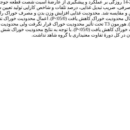
3- محدودیت خوراک شش ساعت از 14-7 روزگی و چهار ساعت از 21-14 روزگی بر عملکرد و پیشگیری ا
شاخص تولید را بهبود داد (05/0>P). درصد تلفات ناشی از آسیت
 در کل دورۀ تفاوت معنی­داری با گروه شاهد نداشت.