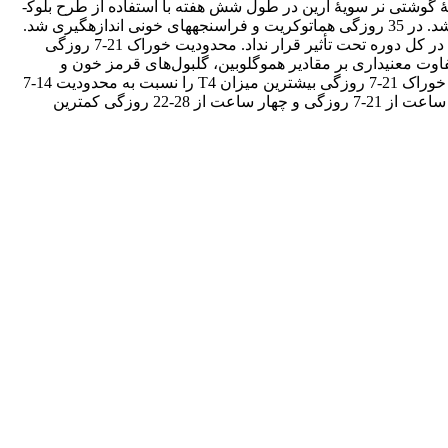
ز عارضۀ آسیت شصت قطعه جوجۀ گوشتی نر سویۀ آرین در طول شش هفته با استفاده از طرح بلوک­
های کامل تصادفی بررسی شد. در طول آزمایش وزن بدن، خوراک مصرفی، ضریب تبدیل غذایی، درصد تلفات و شاخص کارایی تولید تعیین شد. در 35 روزگی هماتوکریت و فراسنجه­های خونی اندازه­گیری شد.
در پایان آزمایش ویژگی­های لاشه و نسبت بطن راست به‌کل بطن تعیین و مقایسه شد. محدودیت غذایی افزایش وزن بدن و مصرف خوراک را در کل دوره تحت تأثیر قرار نداد. محدودیت خوراک 21-7 روزگی
 با اعمال محدودیت خوراک کاهش یافت (05/0>P). اعمال محدودیت خوراک تفاوت معنی­داری بر مقادیر هموگلوبین، گلبول‌های قرمز خون و
هماتوکریت نداشت ولی سطح کورتیکوسترون را افزایش داد (05/0>P). هورمون T3 تحت تأثیر محدودیت خوراک قرار نگرفت ولی محدودیت خوراک 21-7 روزگی بیشترین میزان T4 را نسبت به محدودیت 14-7
روزگی داشت (05/0>P) و همچنین نسبت T3 به T4 با اعمال محدودیت خوراک کاهش یافت (05/0>P). با توجه به نتایج محدودیت خوراک شش ساعت از 21-7 روزگی و چهار ساعت از 28-22 روزگی کمترین