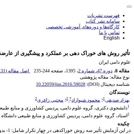
فهرست نشریات
سامانه نشر کتاب
کارگاه‌ها و دوره‌های آموزشی تخصصی
تماس با ما
English
تأثیر روش های خوراک دهی بر عملکرد و پیشگیری از عارض
علوم دامی ایران
مقاله 8
،
دوره 47، شماره 2
، 1395
، صفحه
235-244
اصل مقاله (
31 K
نوع مقاله: مقاله پژوهشی
شناسه دیجیتال (DOI):
10.22059/ijas.2016.59028
نویسندگان
2
2
*
1
بهزاد صدیقی
؛
محمود شیوازاد
؛
مجتبی زاغری
1
دانشجوی دکتری، گروه علوم دامی، پردیس کشاورزی و منابع طبیعی
2
استاد، گروه علوم دامی، پردیس کشاورزی و منابع طبیعی دانشگاه ت
چکیده
در این آزمایش تأثیر سه روش خوراک­دهی در چهار تکرار شامل: 1- بدون محدودیت خوراک؛ 2- محدودیت خوراک شش ساعت از 21-7 روزگی و چهار ساعت از 28-21 روزگی؛