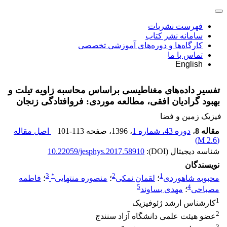
فهرست نشریات
سامانه نشر کتاب
کارگاه‌ها و دوره‌های آموزشی تخصصی
تماس با ما
English
تفسیر داده‌های مغناطیسی براساس محاسبه زاویه تیلت و
بهبود گرادیان افقی، مطالعه موردی: فروافتادگی زنجان
فیزیک زمین و فضا
مقاله 8
،
دوره 43، شماره 1
، 1396
، صفحه
101-113
اصل مقاله
)
2.6 M
(
شناسه دیجیتال (DOI):
10.22059/jesphys.2017.58910
نویسندگان
3
*
2
1
محبوبه شاهوردی
؛
لقمان نمکی
؛
منصوره منتهایی
؛
فاطمه
5
4
مصباحی
؛
مهدی بساوند
1
کارشناس ارشد ژئوفیزیک
2
عضو هیئت علمی دانشگاه آزاد سنندج
3