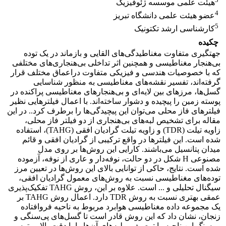
هیئت علمی موسسه ژئوفیزیک
4
عضو هیئت علمی دانشگاه تبریز
5
کارشناسی ارشد تکتونیک
چکیده
جهتگیری متفاوت مغناطیدگی‌های القایی و بازماند در ‌یک توده
بی‌هنجار مغناطیسی و همچنین اثر تداخلی بی‌هنجاری‌های مختلفی
که با خصوصیات هندسی و فیزیکی متفاوت دراعماق مختلف قرار
گرفته‌اند، تفسیر نقشه‌های مغناطیسی به منظور شناسایی
گسل‌ها، مرزهای بین لایه‌ای و بی‌هنجار‌های مغناطیسی پراکنده در
پوسته زمین را پیچیده و دشوار ساخته‌اند. با اعمال فیلترهایی نظیر
فیلترهای فاز محلی می‌توان این پیچیدگی‌ها را برطرف کرد.. در این
مقاله برای تشخیص لبه‌های بی‌هنجاری از دو فیلتر فاز محلی،
زاویه تیلت (TDR) و زاویه تیلت گرادیان افقی (TAHG)، استفاده
شده است. این فیلترها در واقع ترکیبی از گرادیان افقی و قائم
میدان پتانسیل می‌باشند. کارایی این روش‌ها بر روی مدل
مصنوعی H شکل در دو حالت، نوفه‌دار و عاری از نوفه، آزموده
شده است. نتایج، حاکی از توانایی بالای این روش‌ها در تعیین مرز
توده‌های مغناطیسی نسبت به روش‌های معمول گرادیان افقی،
سیگنال تحلیلی و ... است. علاوه بر این، روش TAHG تفکیک‌پذیری
عمقی بهتری نسبت به روش TDR دارد. اعمال روش TAHG بر
یک مجموعه داده مغناطیسی هوابرد مربوط به ناحیه فروافتاده
زنجان، نشان داد که این روش قادر است تا گسل‌های پی‌سنگی و
پی‌سنگ این ناحیه را توصیف و لبه‌های آن‌ها را با دقت بالایی ترسیم