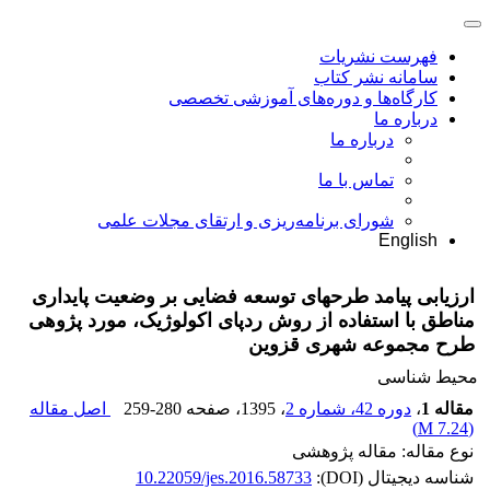
فهرست نشریات
سامانه نشر کتاب
کارگاه‌ها و دوره‌های آموزشی تخصصی
درباره ما
درباره ما
تماس با ما
شورای برنامه‌ریزی و ارتقای مجلات علمی
English
ارزیابی پیامد طرحهای توسعه فضایی بر وضعیت پایداری
مناطق با استفاده از روش ردپای اکولوژیک، مورد پژوهی
طرح مجموعه شهری قزوین
محیط شناسی
مقاله 1
،
دوره 42، شماره 2
، 1395
، صفحه
259-280
اصل مقاله
)
7.24 M
(
نوع مقاله: مقاله پژوهشی
شناسه دیجیتال (DOI):
10.22059/jes.2016.58733