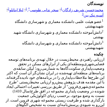
نویسندگان
2
1
*
1
محمدحسین شریف زادگان
؛
سحر ندایی طوسی
؛
لیلا اینانلو
؛
3
آسیه نیک بین
1
عضو هیئت علمی دانشکده معماری و شهرسازی دانشگاه
شهیدبهشتی
2
دانش‌آموخته دانشکده معماری و شهرسازی دانشگاه شهید
بهشتی
3
دانش‌آموخته دانشکده معماری و شهرسازی دانشگاه
شهیدبهشتی
چکیده
ارزیابی راهبردی محیط‌زیست در خلال تهیه‌ی برنامه‌های توسعه
فضایی‌شهری‌و‌منطقه‌ای یکی از ابزارهای ممکن در تحقق
وضعیت‌پایداری سکونت‌گاه‌ها به شمارمی‌رود؛ لیکن سابقه‌ی
برنامه‌های منطقه‌ای تهیه‌‌شده در ایران نشان‌گر آن است که اکثر
این طرح‌‌ها ملاحظات‌پایداری را در برنامه‌های خود نادیده‌گرفته‌‌اند.
با این مقدمه هدف پژوهش پیش‌رو ارزیابی محیط‌زیستی "طرح
مجموعه‌ی‌شهری‌قزوین" از طریق بررسی تغییرات احتمالی ایجاد
شونده در وضعیت پایداری مجموعه در افق طرح(سال 1410)
نسبت به وضع موجود، برحسب ردپای اکولوژیکی جمعیت
بارگذاری شده و ظرفیت زیستی مجموعه شهری قزوین است. از
این‌رو به شیوه‌ی پرسش‌نامه‌ای نسبت به تشخیص الگوهای