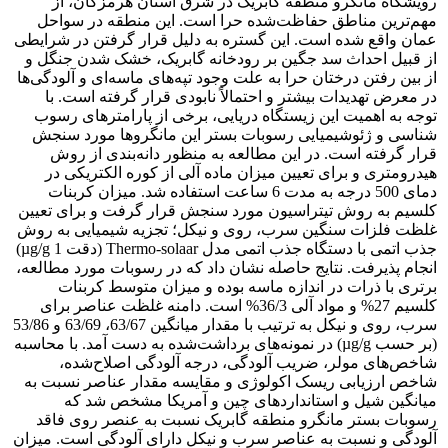
رویشگاه مانگرو منطقه گابریک در شرق استان هرمزگان، از
مهم‌ترین مناطق حفاظت‌شده حرا است. این منطقه در سواحل
عمان واقع شده است. این گستره به دلیل قرار گرفتن در شرایطی
از قبیل احداث سد جگین بر رودخانه گابریک، خشک شدن جنگل و
از بین رفتن درختان حرا به علت وجود تپه‌های ماسه‌ای و آلودگی‌ها
در معرض تهدیدات بیشتر و احتمالاً نابودی قرار گرفته است. با
توجه به اهمیت این زیستگاه دریایی، برخی از پارامترهای رسوب
شناسی و ژئوشیمیایی رسوبات بستر این مانگروها مورد سنجش
قرار گرفته است. در این مطالعه به منظور دانه‌بندی از روش
هیدرومتری و برای تعیین میزان ماده آلی از کوره الکتریکی در
دمای 500 درجه به مدت 6 ساعت استفاده شد. میزان کربنات
کلسیم به روش تیتراسیون مورد سنجش قرار گرفت و برای تعیین
غلظت فلزات سنگین سرب، روی و نیکل؛ تجزیه شیمیایی به روش
جذب اتمی با دستگاه جذب اتمی مدل Thermo-solaar (دقت 1 µg/g)
انجام پذیرفت. نتایج حاصله نشان داد که در رسوبات مورد مطالعه،
برتری با ذرات در اندازه ماسه بوده و میزان متوسط کربنات
کلسیم 27% و مواد آلی 36/3% است. دامنه غلظت عناصر برای
سرب، روی و نیکل به ترتیب با مقدار میانگین 63/67، 63/69 و 53/86
(بر حسب µg/g) در نمونه‌های برداشت‌شده به دست آمد. با محاسبه
شاخص‌های مولر، ضریب آلودگی، درجه آلودگی اصلاح‌شده،
شاخص ارزیابی ریسک اکولوژی و مقایسه مقدار عناصر نسبت به
میانگین شیل و استانداردهای چین و آمریکا مشخص شد که
رسوبات بستر مانگرو منطقه گابریک نسبت به عنصر روی فاقد
آلودگی و نسبت به عناصر سرب و نیکل دارای آلودگی است. میزان