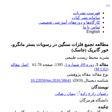
فهرست نشریات
سامانه نشر کتاب
کارگاه‌ها و دوره‌های آموزشی تخصصی
تماس با ما
English
مطالعه تجمع فلزات سنگین در رسوبات بستر مانگرو،
خور گابریک (جاسک)
نشریه محیط زیست طبیعی
مقاله 5
،
دوره 69، شماره 1
، 1395
، صفحه
61-78
اصل مقاله
)
1.02 M
(
نوع مقاله: مقاله پژوهشی
شناسه دیجیتال (DOI):
10.22059/jne.2016.58641
نویسندگان
*
رضوان زارع زاده
؛
پیمان رضائی
دانشگاه هرمزگان
چکیده