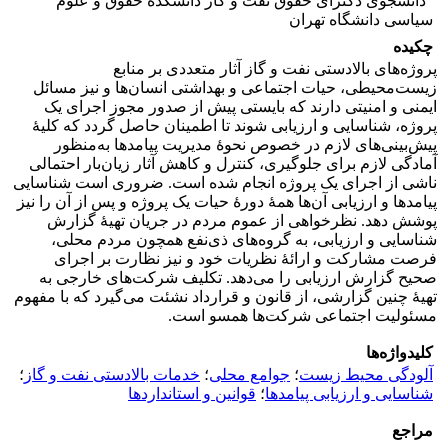
دانشجوی دکترای حقوق نفت و گاز دانشکده حقوق و علوم
سیاسی دانشگاه تهران
چکیده
پروژه‌های بالادستی نفت و گاز آثار متعددی بر منابع
زیست‌محیطی، حیات اجتماعی و بهداشتی انسان‌ها و نیز مسائل
ایمنی و امنیتی دارند که بایستی پیش از صدور مجوز اجرای یک
پروژه، شناسایی و ارزیابی شوند تا اطمینان حاصل گردد که کلیۀ
پیش‌بینی‌های لازم در خصوص نحوۀ مدیریت پیامدها به‌منظور
آمادگی لازم برای جلوگیری، کنترل و کاهش آثار زیان‌بار احتمالی
ناشی از اجرای یک پروژه انجام شده است. ضروری است شناسایی
پیامدها و ارزیابی آن‌ها همۀ دورۀ حیات یک پروژه و پس از آن را نیز
پوشش دهد. نظرخواهی از عموم مردم در جریان تهیۀ گزارش
شناسایی و ارزیابی، به گروه‌های ذی‌نفع همچون مردم محلی،
فرصت مشارکت و ارائۀ نظریات خود و نیز نظارت بر اجرای
صحیح گزارش ارزیابی را می‌دهد. تکلیف شرکت‌های خارجی به
تهیۀ چنین گزارشی، از قانون و قرارداد نشئت می‌گیرد که با مفهوم
مسئولیت اجتماعی شرکت‌ها همسو است.
کلیدواژه‌ها
آلودگی محیط زیست
؛
جوامع محلی
؛
خدمات بالادستی نفت و گاز
؛
شناسایی و ارزیابی پیامدها
؛
قوانین و استانداردها
مراجع