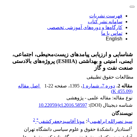
فهرست نشریات
سامانه نشر کتاب
کارگاه‌ها و دوره‌های آموزشی تخصصی
تماس با ما
English
شناسایی و ارزیابی پیامدهای زیست‌محیطی، اجتماعی،
ایمنی، امنیتی و بهداشتی (ESHIA) پروژه‌های بالادستی
صنعت نفت و گاز
مطالعات حقوق تطبیقی
مقاله 2
،
دوره 7، شماره 1
، 1395
، صفحه
1-22
اصل مقاله
)
455.09 K
(
نوع مقاله: مقاله علمی - پژوهشی
شناسه دیجیتال (DOI):
10.22059/jcl.2016.58597
نویسندگان
2
*
1
سید نصرالله ابراهیمی
؛
مونا آقاسیدجعفرکشفی
1
استادیار دانشکدۀ حقوق و علوم سیاسی دانشگاه تهران
2